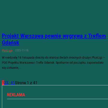
Projekt Warszawa pewnie wygrywa z Treflem
Gdańsk
2025-11-18
PlusLiga
W niedzielę 16 listopada doszło do starcia dwóch mocnych drużyn PlusLigi —
PGE Projektu Warszawa i Trefla Gdańsk. Spotkanie od początku zapowiadało
się ciekawie,...
1
2
3
...
41
Strona 1 z 41
REKLAMA