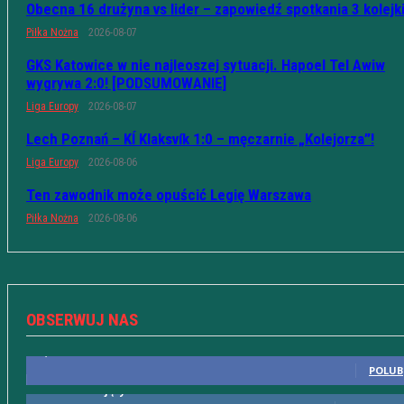
Obecna 16 drużyna vs lider – zapowiedź spotkania 3 kolejk
Piłka Nożna
2026-08-07
GKS Katowice w nie najleoszej sytuacji. Hapoel Tel Awiw
wygrywa 2:0! [PODSUMOWANIE]
Liga Europy
2026-08-07
Lech Poznań – KÍ Klaksvík 1:0 – męczarnie „Kolejorza”!
Liga Europy
2026-08-06
Ten zawodnik może opuścić Legię Warszawa
Piłka Nożna
2026-08-06
OBSERWUJ NAS
10,598
Fani
POLUB
615
Obserwujący