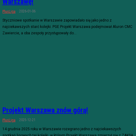
Warszawę!
2026-01-06
PlusLiga
Styczniowe spotkanie w Warszawie zapowiadało się jako jedno z
najciekawszych starć kolejki. PGE Projekt Warszawa podejmował Aluron CMC
Zawiercie, a oba zespoły przystępowały do...
Projekt Warszawa znów górą!
2025-12-21
PlusLiga
14 grudnia 2025 roku w Warszawie rozegrano jedno z najciekawszych
spotkań ligowych tej kolejki, w którym Projekt Warszawa zmierzył się z ZAKSĄ