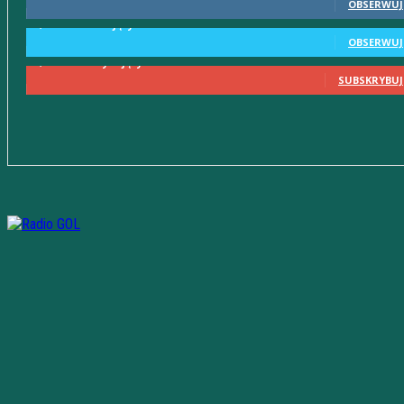
OBSERWUJ
2,580
Obserwujący
OBSERWUJ
2,230
Subskrybujący
SUBSKRYBUJ