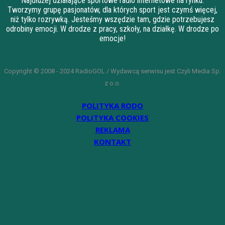
Najdłużej działające sportowe radio internetowe na rynku.
Tworzymy grupę pasjonatów, dla których sport jest czymś więcej,
niż tylko rozrywką. Jesteśmy wszędzie tam, gdzie potrzebujesz
odrobiny emocji. W drodze z pracy, szkoły, na działkę. W drodze po
emocje!
Copyright © 2008 - 2024 RadioGOL / Wydawcą serwisu jest Czyli Media Sp.
z o.o.
POLITYKA RODO
POLITYKA COOKIES
REKLAMA
KONTAKT