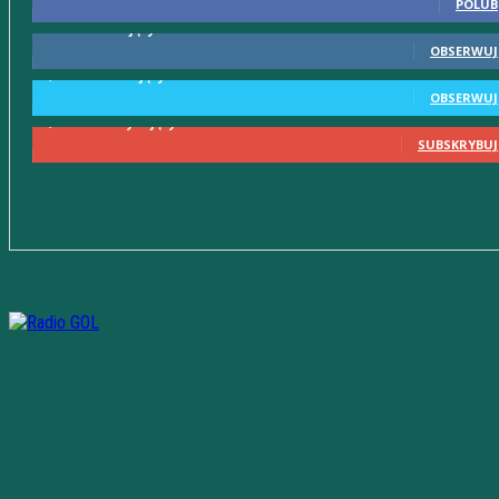
POLUB
615
Obserwujący
OBSERWUJ
2,580
Obserwujący
OBSERWUJ
2,230
Subskrybujący
SUBSKRYBUJ