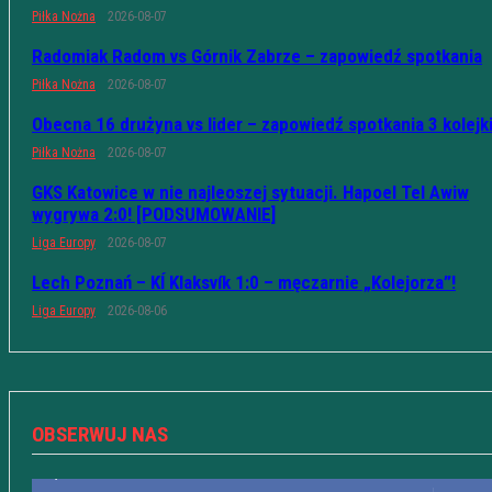
Piłka Nożna
2026-08-07
Radomiak Radom vs Górnik Zabrze – zapowiedź spotkania
Piłka Nożna
2026-08-07
Obecna 16 drużyna vs lider – zapowiedź spotkania 3 kolejk
Piłka Nożna
2026-08-07
GKS Katowice w nie najleoszej sytuacji. Hapoel Tel Awiw
wygrywa 2:0! [PODSUMOWANIE]
Liga Europy
2026-08-07
Lech Poznań – KÍ Klaksvík 1:0 – męczarnie „Kolejorza”!
Liga Europy
2026-08-06
OBSERWUJ NAS
10,598
Fani