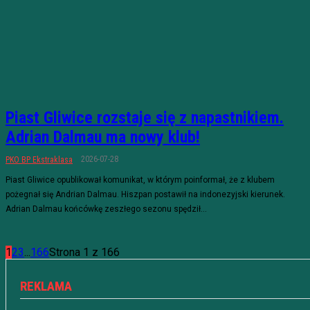
Piast Gliwice rozstaje się z napastnikiem.
Adrian Dalmau ma nowy klub!
2026-07-28
PKO BP Ekstraklasa
Piast Gliwice opublikował komunikat, w którym poinformał, że z klubem
pożegnał się Andrian Dalmau. Hiszpan postawił na indonezyjski kierunek.
Adrian Dalmau końcówkę zeszłego sezonu spędził...
1
2
3
...
166
Strona 1 z 166
REKLAMA