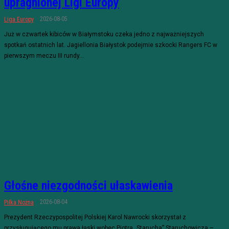
upragnionej Ligi Europy
2026-08-05
Liga Europy
Już w czwartek kibiców w Białymstoku czeka jedno z najważniejszych
spotkań ostatnich lat. Jagiellonia Białystok podejmie szkocki Rangers FC w
pierwszym meczu III rundy...
Głośne niezgodności ułaskawienia
2026-08-04
Piłka Nożna
Prezydent Rzeczypospolitej Polskiej Karol Nawrocki skorzystał z
przysługującego mu prawa łaski wobec Piotra „Starucha” Staruchowicza –