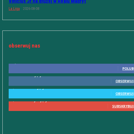
Vinicius Jr na dłużej w Realu Madryt
La Liga
2026-08-08
obserwuj nas
10,598
Fani
POLUB
615
Obserwujący
OBSERWUJ
2,580
Obserwujący
OBSERWUJ
2,230
Subskrybujący
SUBSKRYBUJ