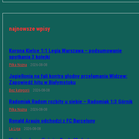
najnowsze wpisy
Korona Kielce 1:1 Legia Warszawa – podsumowanie
spotkania 3 kolejki
Piłka Nożna
2026-08-08
Jagiellonia na fali kontra głodny przełamania Widzew:
Zapowiedź hitu w Białymstoku
Bez kategorii
2026-08-08
Radomiak Radom rozbity u siebie – Radomiak 1:3 Górnik
Piłka Nożna
2026-08-08
Ronald Araujo odchodzi z FC Barcelony
La Liga
2026-08-08