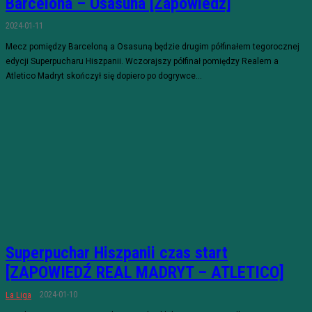
Barcelona – Osasuna [Zapowiedź]
2024-01-11
Mecz pomiędzy Barceloną a Osasuną będzie drugim półfinałem tegorocznej
edycji Superpucharu Hiszpanii. Wczorajszy półfinał pomiędzy Realem a
Atletico Madryt skończył się dopiero po dogrywce...
Superpuchar Hiszpanii czas start
[ZAPOWIEDŹ REAL MADRYT – ATLETICO]
2024-01-10
La Liga