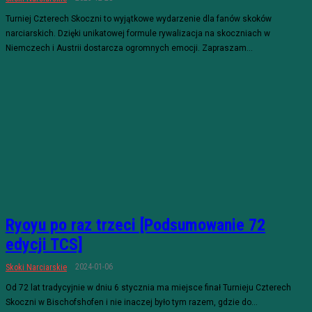
Turniej Czterech Skoczni to wyjątkowe wydarzenie dla fanów skoków
narciarskich. Dzięki unikatowej formule rywalizacja na skoczniach w
Niemczech i Austrii dostarcza ogromnych emocji. Zapraszam...
Ryoyu po raz trzeci [Podsumowanie 72
edycji TCS]
2024-01-06
Skoki Narciarskie
Od 72 lat tradycyjnie w dniu 6 stycznia ma miejsce finał Turnieju Czterech
Skoczni w Bischofshofen i nie inaczej było tym razem, gdzie do...