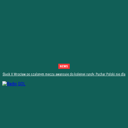
NEWS
Śląsk II Wrocław po szalonym meczu awansuje do kolejnej rundy. Puchar Polski nie dla
Stali Stalowa Wola! [PODSUMOWANIE]