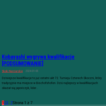
Kobayashi wygrywa kwalifikacje
[PODSUMOWANIE]
2024-01-05
Skoki Narciarskie
Dzisiejsze kwalifikacje to już ostatni akt 72. Turnieju Czterech Skoczni, który
tradycyjnie ma miejsce w Bischofshofen. Dziś najlepszy w kwalifikacjach
okazał się japończyk, lider...
1
2
3
...
7
Strona 1 z 7