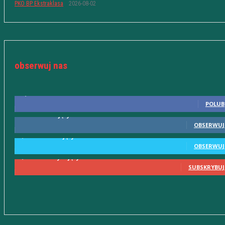
PKO BP Ekstraklasa
2026-08-02
obserwuj nas
10,598
Fani
POLUB
615
Obserwujący
OBSERWUJ
2,580
Obserwujący
OBSERWUJ
2,230
Subskrybujący
SUBSKRYBUJ