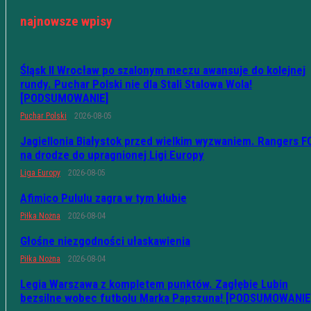
najnowsze wpisy
Śląsk II Wrocław po szalonym meczu awansuje do kolejnej
rundy. Puchar Polski nie dla Stali Stalowa Wola!
[PODSUMOWANIE]
Puchar Polski
2026-08-05
Jagiellonia Białystok przed wielkim wyzwaniem. Rangers F
na drodze do upragnionej Ligi Europy
Liga Europy
2026-08-05
Afimico Pululu zagra w tym klubie
Piłka Nożna
2026-08-04
Głośne niezgodności ułaskawienia
Piłka Nożna
2026-08-04
Legia Warszawa z kompletem punktów. Zagłębie Lubin
bezsilne wobec futbolu Marka Papszuna! [PODSUMOWANIE