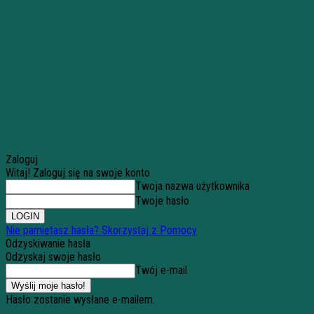
Zaloguj
Witaj! Zaloguj się na swoje konto
Twoja nazwa użytkownika
Twoje hasło
Nie pamiętasz hasła? Skorzystaj z Pomocy
Odzyskiwanie hasła
Odzyskaj swoje hasło
Twój e-mail
Hasło zostanie wysłane e-mailem.