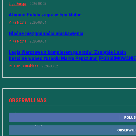
Liga Europy
2026-08-05
Afimico Pululu zagra w tym klubie
Piłka Nożna
2026-08-04
Głośne niezgodności ułaskawienia
Piłka Nożna
2026-08-04
Legia Warszawa z kompletem punktów. Zagłębie Lubin
bezsilne wobec futbolu Marka Papszuna! [PODSUMOWANIE
PKO BP Ekstraklasa
2026-08-02
OBSERWUJ NAS
10,598
Fani
POLUB
615
Obserwujący
OBSERWUJ