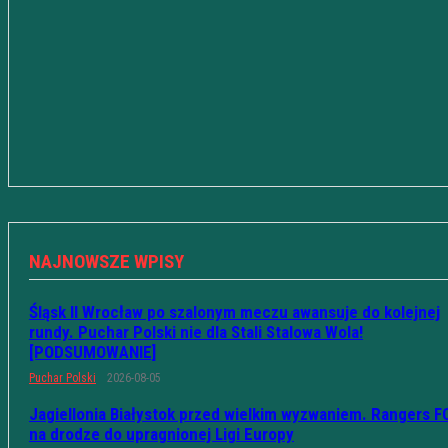
NAJNOWSZE WPISY
Śląsk II Wrocław po szalonym meczu awansuje do kolejnej
rundy. Puchar Polski nie dla Stali Stalowa Wola!
[PODSUMOWANIE]
Puchar Polski
2026-08-05
Jagiellonia Białystok przed wielkim wyzwaniem. Rangers F
na drodze do upragnionej Ligi Europy