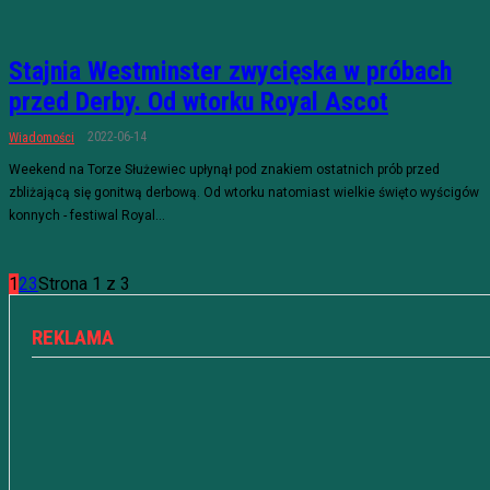
Stajnia Westminster zwycięska w próbach
przed Derby. Od wtorku Royal Ascot
2022-06-14
Wiadomości
Weekend na Torze Służewiec upłynął pod znakiem ostatnich prób przed
zbliżającą się gonitwą derbową. Od wtorku natomiast wielkie święto wyścigów
konnych - festiwal Royal...
1
2
3
Strona 1 z 3
REKLAMA