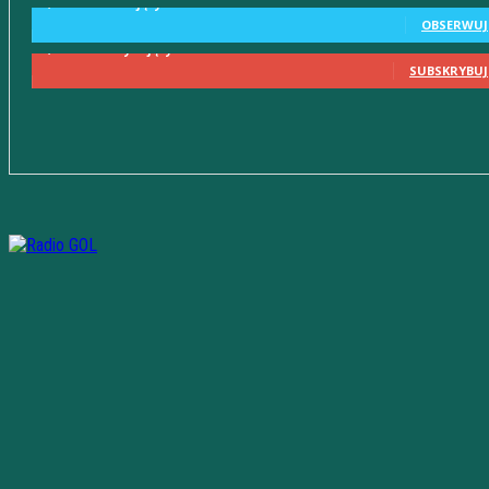
2,580
Obserwujący
OBSERWUJ
2,230
Subskrybujący
SUBSKRYBUJ