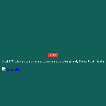
NEWS
Śląsk II Wrocław po szalonym meczu awansuje do kolejnej rundy. Puchar Polski nie dla
Stali Stalowa Wola! [PODSUMOWANIE]