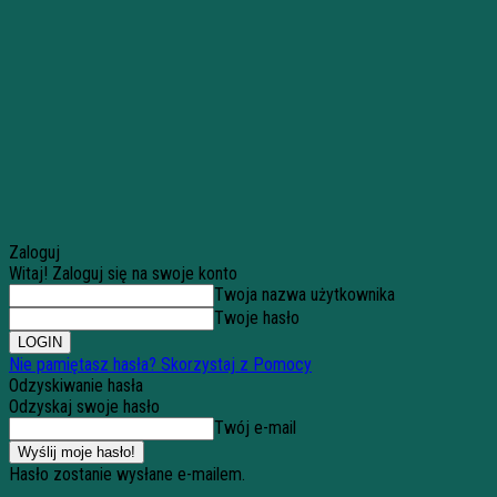
Zaloguj
Witaj! Zaloguj się na swoje konto
Twoja nazwa użytkownika
Twoje hasło
Nie pamiętasz hasła? Skorzystaj z Pomocy
Odzyskiwanie hasła
Odzyskaj swoje hasło
Twój e-mail
Hasło zostanie wysłane e-mailem.