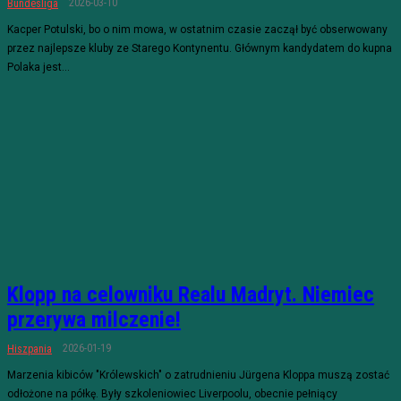
2026-03-10
Bundesliga
Kacper Potulski, bo o nim mowa, w ostatnim czasie zaczął być obserwowany
przez najlepsze kluby ze Starego Kontynentu. Głównym kandydatem do kupna
Polaka jest...
Klopp na celowniku Realu Madryt. Niemiec
przerywa milczenie!
2026-01-19
Hiszpania
Marzenia kibiców "Królewskich" o zatrudnieniu Jürgena Kloppa muszą zostać
odłożone na półkę. Były szkoleniowiec Liverpoolu, obecnie pełniący