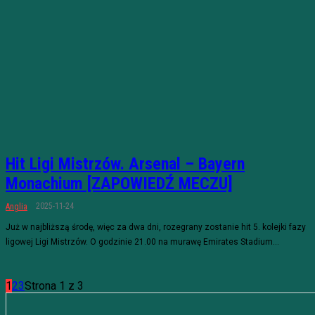
Hit Ligi Mistrzów. Arsenal – Bayern
Monachium [ZAPOWIEDŹ MECZU]
2025-11-24
Anglia
Już w najbliższą środę, więc za dwa dni, rozegrany zostanie hit 5. kolejki fazy
ligowej Ligi Mistrzów. O godzinie 21.00 na murawę Emirates Stadium...
1
2
3
Strona 1 z 3