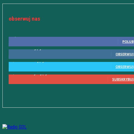
obserwuj nas
10,598
Fani
POLUB
615
Obserwujący
OBSERWUJ
2,580
Obserwujący
OBSERWUJ
2,230
Subskrybujący
SUBSKRYBUJ