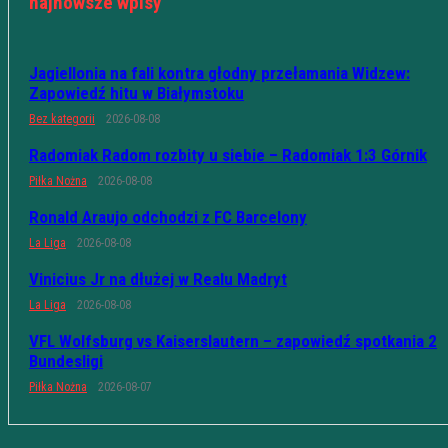
najnowsze wpisy
Jagiellonia na fali kontra głodny przełamania Widzew:
Zapowiedź hitu w Białymstoku
Bez kategorii
2026-08-08
Radomiak Radom rozbity u siebie – Radomiak 1:3 Górnik
Piłka Nożna
2026-08-08
Ronald Araujo odchodzi z FC Barcelony
La Liga
2026-08-08
Vinicius Jr na dłużej w Realu Madryt
La Liga
2026-08-08
VFL Wolfsburg vs Kaiserslautern – zapowiedź spotkania 2
Bundesligi
Piłka Nożna
2026-08-07