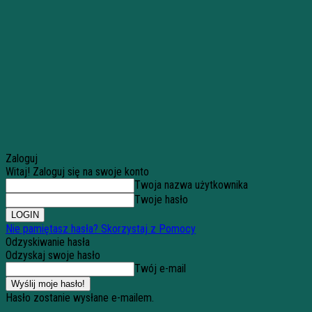
Zaloguj
Witaj! Zaloguj się na swoje konto
Twoja nazwa użytkownika
Twoje hasło
Nie pamiętasz hasła? Skorzystaj z Pomocy
Odzyskiwanie hasła
Odzyskaj swoje hasło
Twój e-mail
Hasło zostanie wysłane e-mailem.