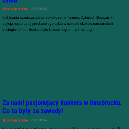
2026-01-06
Skoki Narciarskie
6 stycznia oznacza jedno: zakończenie Turnieju Czterech Skoczni. 74.
edycja najbardziej prestiżowego cyklu w świecie skoków narciarskich
dobiegła końca i dostarczyła kibicom ogromnych emocji...
Za nami pasjonujący konkurs w Innsbrucku.
Co to były za zawody!
2026-01-04
Skoki Narciarskie
Niedzielny konkurs w Innsbrucku dostarczył kibicom ogromnych emocji. Na