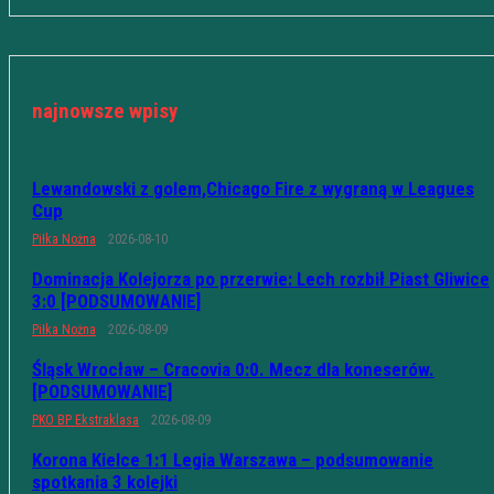
najnowsze wpisy
Lewandowski z golem,Chicago Fire z wygraną w Leagues
Cup
Piłka Nożna
2026-08-10
Dominacja Kolejorza po przerwie: Lech rozbił Piast Gliwice
3:0 [PODSUMOWANIE]
Piłka Nożna
2026-08-09
Śląsk Wrocław – Cracovia 0:0. Mecz dla koneserów.
[PODSUMOWANIE]
PKO BP Ekstraklasa
2026-08-09
Korona Kielce 1:1 Legia Warszawa – podsumowanie
spotkania 3 kolejki