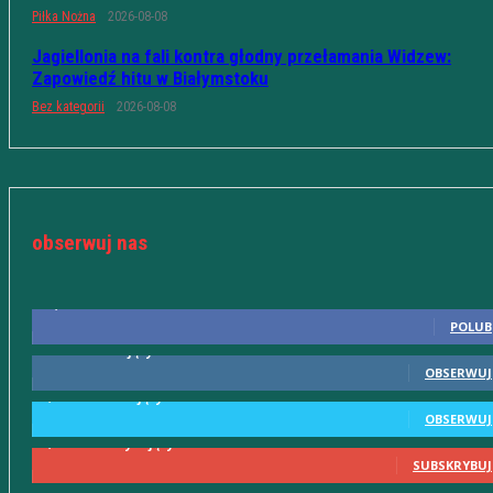
Piłka Nożna
2026-08-08
Jagiellonia na fali kontra głodny przełamania Widzew:
Zapowiedź hitu w Białymstoku
Bez kategorii
2026-08-08
obserwuj nas
10,598
Fani
POLUB
615
Obserwujący
OBSERWUJ
2,580
Obserwujący
OBSERWUJ
2,230
Subskrybujący
SUBSKRYBUJ