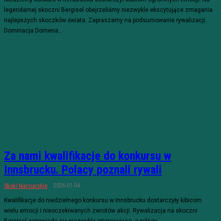
legendarnej skoczni Bergisel obejrzeliśmy niezwykle ekscytujące zmagania
najlepszych skoczków świata. Zapraszamy na podsumowanie rywalizacji.
Dominacja Domena...
Za nami kwalifikacje do konkursu w
Innsbrucku. Polacy poznali rywali
2026-01-04
Skoki Narciarskie
Kwalifikacje do niedzielnego konkursu w Innsbrucku dostarczyły kibicom
wielu emocji i nieoczekiwanych zwrotów akcji. Rywalizacja na skoczni
Bergisel zapowiada się niezwykle interesująco, a polscy...