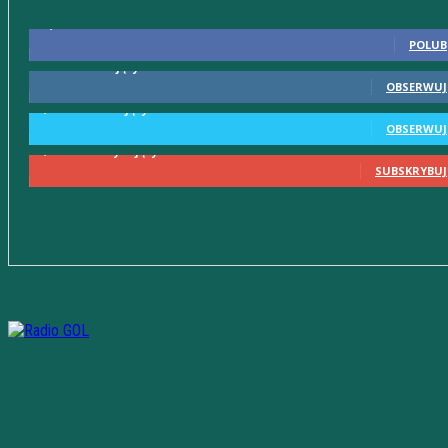
10,598
Fani
POLUB
615
Obserwujący
OBSERWUJ
2,580
Obserwujący
OBSERWUJ
2,230
Subskrybujący
SUBSKRYBUJ