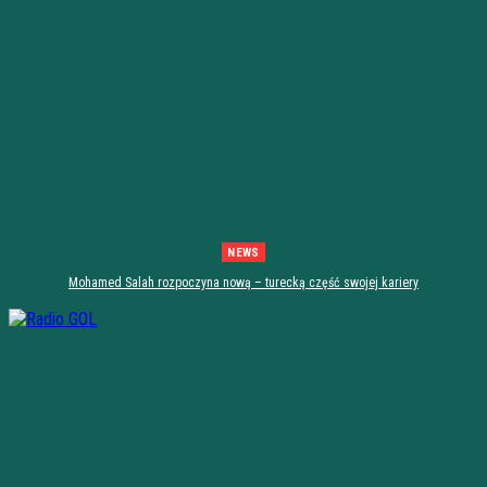
NEWS
Mohamed Salah rozpoczyna nową – turecką część swojej kariery