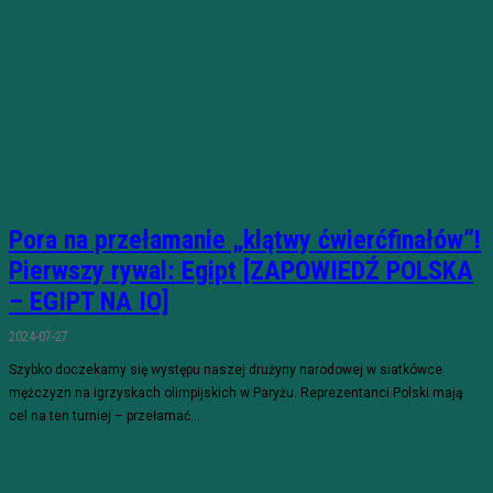
Pora na przełamanie „klątwy ćwierćfinałów”!
Pierwszy rywal: Egipt [ZAPOWIEDŹ POLSKA
– EGIPT NA IO]
2024-07-27
Szybko doczekamy się występu naszej drużyny narodowej w siatkówce
mężczyzn na igrzyskach olimpijskich w Paryżu. Reprezentanci Polski mają
cel na ten turniej – przełamać...