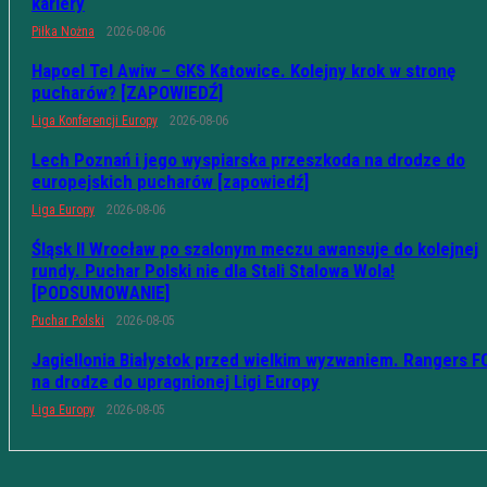
kariery
Piłka Nożna
2026-08-06
Hapoel Tel Awiw – GKS Katowice. Kolejny krok w stronę
pucharów? [ZAPOWIEDŹ]
Liga Konferencji Europy
2026-08-06
Lech Poznań i jego wyspiarska przeszkoda na drodze do
europejskich pucharów [zapowiedź]
Liga Europy
2026-08-06
Śląsk II Wrocław po szalonym meczu awansuje do kolejnej
rundy. Puchar Polski nie dla Stali Stalowa Wola!
[PODSUMOWANIE]
Puchar Polski
2026-08-05
Jagiellonia Białystok przed wielkim wyzwaniem. Rangers F
na drodze do upragnionej Ligi Europy
Liga Europy
2026-08-05