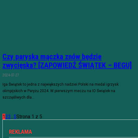
Czy paryska mączka znów będzie
zwycięska? [ZAPOWIEDŹ ŚWIĄTEK – BEGU]
2024-07-27
Iga Świątek to jedna z największych nadziei Polski na medal igrzysk
olimpijskich w Paryżu 2024. W pierwszym meczu na IO Świątek na
szczęśliwych dla...
1
2
3
...
5
Strona 1 z 5
REKLAMA