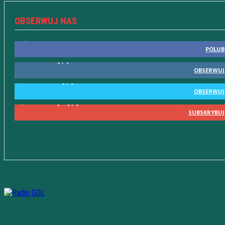
OBSERWUJ NAS
10,598
Fani
POLUB
615
Obserwujący
OBSERWUJ
2,580
Obserwujący
OBSERWUJ
2,230
Subskrybujący
SUBSKRYBUJ