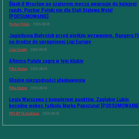
Śląsk II Wrocław po szalonym meczu awansuje do kolejnej
rundy. Puchar Polski nie dla Stali Stalowa Wola!
[PODSUMOWANIE]
Puchar Polski
2026-08-05
Jagiellonia Białystok przed wielkim wyzwaniem. Rangers F
na drodze do upragnionej Ligi Europy
Liga Europy
2026-08-05
Afimico Pululu zagra w tym klubie
Piłka Nożna
2026-08-04
Głośne niezgodności ułaskawienia
Piłka Nożna
2026-08-04
Legia Warszawa z kompletem punktów. Zagłębie Lubin
bezsilne wobec futbolu Marka Papszuna! [PODSUMOWANIE
PKO BP Ekstraklasa
2026-08-02