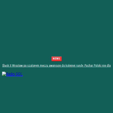
NEWS
Śląsk II Wrocław po szalonym meczu awansuje do kolejnej rundy. Puchar Polski nie dla
Stali Stalowa Wola! [PODSUMOWANIE]