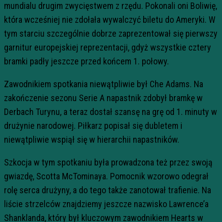
mundialu drugim zwycięstwem z rzędu. Pokonali oni Boliwię,
która wcześniej nie zdołała wywalczyć biletu do Ameryki. W
tym starciu szczególnie dobrze zaprezentował się pierwszy
garnitur europejskiej reprezentacji, gdyż wszystkie cztery
bramki padły jeszcze przed końcem 1. połowy.
Zawodnikiem spotkania niewątpliwie był Che Adams. Na
zakończenie sezonu Serie A napastnik zdobył bramkę w
Derbach Turynu, a teraz dostał szansę na grę od 1. minuty w
drużynie narodowej. Piłkarz popisał się dubletem i
niewątpliwie wspiął się w hierarchii napastników.
Szkocja w tym spotkaniu była prowadzona też przez swoją
gwiazdę, Scotta McTominaya. Pomocnik wzorowo odegrał
rolę serca drużyny, a do tego także zanotował trafienie. Na
liście strzelców znajdziemy jeszcze nazwisko Lawrence’a
Shanklanda, który był kluczowym zawodnikiem Hearts w