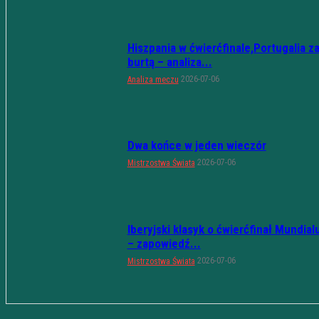
Hiszpania w ćwierćfinale,Portugalia z
burtą – analiza...
2026-07-06
Analiza meczu
Dwa końce w jeden wieczór
2026-07-06
Mistrzostwa Świata
Iberyjski klasyk o ćwierćfinał Mundial
– zapowiedź...
2026-07-06
Mistrzostwa Świata