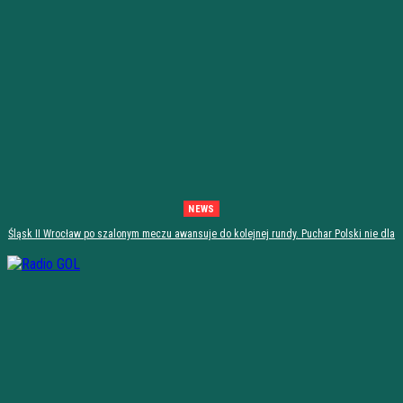
NEWS
Śląsk II Wrocław po szalonym meczu awansuje do kolejnej rundy. Puchar Polski nie dla
Stali Stalowa Wola! [PODSUMOWANIE]