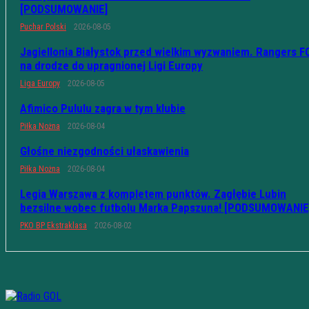
[PODSUMOWANIE]
Puchar Polski
2026-08-05
Jagiellonia Białystok przed wielkim wyzwaniem. Rangers F
na drodze do upragnionej Ligi Europy
Liga Europy
2026-08-05
Afimico Pululu zagra w tym klubie
Piłka Nożna
2026-08-04
Głośne niezgodności ułaskawienia
Piłka Nożna
2026-08-04
Legia Warszawa z kompletem punktów. Zagłębie Lubin
bezsilne wobec futbolu Marka Papszuna! [PODSUMOWANIE
PKO BP Ekstraklasa
2026-08-02