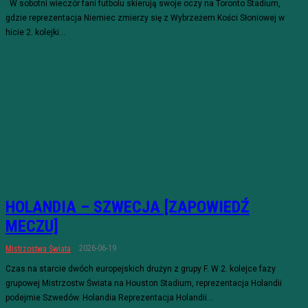
W sobotni wieczór fani futbolu skierują swoje oczy na Toronto Stadium,
gdzie reprezentacja Niemiec zmierzy się z Wybrzeżem Kości Słoniowej w
hicie 2. kolejki...
HOLANDIA – SZWECJA [ZAPOWIEDŹ
MECZU]
2026-06-19
Mistrzostwa Świata
Czas na starcie dwóch europejskich drużyn z grupy F. W 2. kolejce fazy
grupowej Mistrzostw Świata na Houston Stadium, reprezentacja Holandii
podejmie Szwedów. Holandia Reprezentacja Holandii...