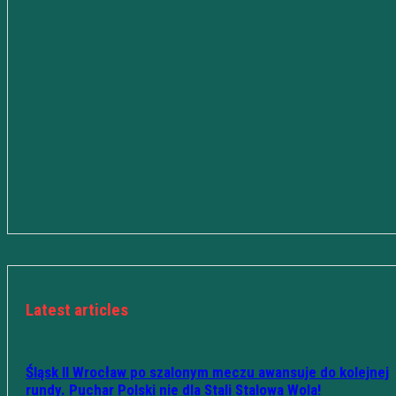
Latest articles
Śląsk II Wrocław po szalonym meczu awansuje do kolejnej
rundy. Puchar Polski nie dla Stali Stalowa Wola!