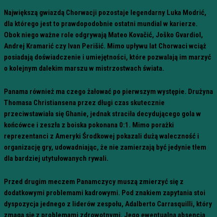
Największą gwiazdą Chorwacji pozostaje legendarny Luka Modrić,
dla którego jest to prawdopodobnie ostatni mundial w karierze.
Obok niego ważne role odgrywają Mateo Kovačić, Joško Gvardiol,
Andrej Kramarić czy Ivan Perišić. Mimo upływu lat Chorwaci wciąż
posiadają doświadczenie i umiejętności, które pozwalają im marzyć
o kolejnym dalekim marszu w mistrzostwach świata.
Panama również ma czego żałować po pierwszym występie. Drużyna
Thomasa Christiansena przez długi czas skutecznie
przeciwstawiała się Ghanie, jednak straciła decydującego gola w
końcówce i zeszła z boiska pokonana 0:1. Mimo porażki
reprezentanci z Ameryki Środkowej pokazali dużą waleczność i
organizację gry, udowadniając, że nie zamierzają być jedynie tłem
dla bardziej utytułowanych rywali.
Przed drugim meczem Panamczycy muszą zmierzyć się z
dodatkowymi problemami kadrowymi. Pod znakiem zapytania stoi
dyspozycja jednego z liderów zespołu, Adalberto Carrasquilli, który
zmaga się z problemami zdrowotnymi. Jego ewentualna absencja