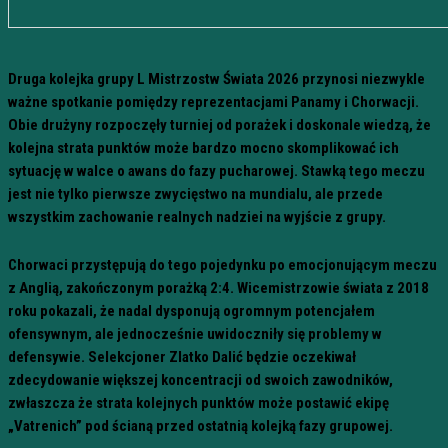
Druga kolejka grupy L Mistrzostw Świata 2026 przynosi niezwykle
ważne spotkanie pomiędzy reprezentacjami Panamy i Chorwacji.
Obie drużyny rozpoczęły turniej od porażek i doskonale wiedzą, że
kolejna strata punktów może bardzo mocno skomplikować ich
sytuację w walce o awans do fazy pucharowej. Stawką tego meczu
jest nie tylko pierwsze zwycięstwo na mundialu, ale przede
wszystkim zachowanie realnych nadziei na wyjście z grupy.
Chorwaci przystępują do tego pojedynku po emocjonującym meczu
z Anglią, zakończonym porażką 2:4. Wicemistrzowie świata z 2018
roku pokazali, że nadal dysponują ogromnym potencjałem
ofensywnym, ale jednocześnie uwidoczniły się problemy w
defensywie. Selekcjoner Zlatko Dalić będzie oczekiwał
zdecydowanie większej koncentracji od swoich zawodników,
zwłaszcza że strata kolejnych punktów może postawić ekipę
„Vatrenich” pod ścianą przed ostatnią kolejką fazy grupowej.