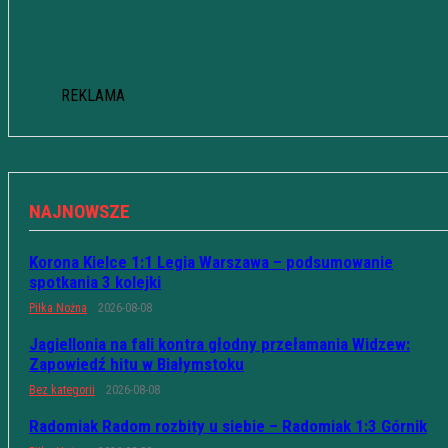
REKLAMA
NAJNOWSZE
Korona Kielce 1:1 Legia Warszawa – podsumowanie
spotkania 3 kolejki
Piłka Nożna
2026-08-08
Jagiellonia na fali kontra głodny przełamania Widzew:
Zapowiedź hitu w Białymstoku
Bez kategorii
2026-08-08
Radomiak Radom rozbity u siebie – Radomiak 1:3 Górnik