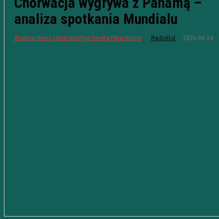
Chorwacja wygrywa z Panamą –
analiza spotkania Mundialu
2026-06-24
Analiza meczu
Mistrzostwa Świata
Piłka Nożna
RadioGol