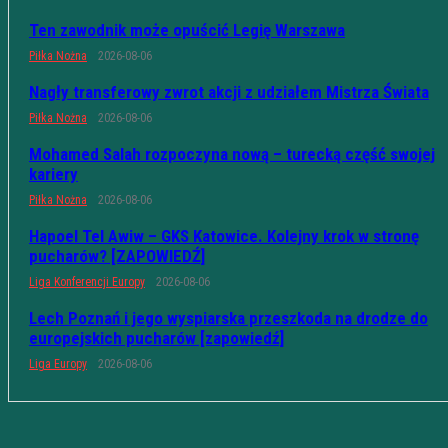
Ten zawodnik może opuścić Legię Warszawa
Piłka Nożna
2026-08-06
Nagły transferowy zwrot akcji z udziałem Mistrza Świata
Piłka Nożna
2026-08-06
Mohamed Salah rozpoczyna nową – turecką część swojej
kariery
Piłka Nożna
2026-08-06
Hapoel Tel Awiw – GKS Katowice. Kolejny krok w stronę
pucharów? [ZAPOWIEDŹ]
Liga Konferencji Europy
2026-08-06
Lech Poznań i jego wyspiarska przeszkoda na drodze do
europejskich pucharów [zapowiedź]
Liga Europy
2026-08-06