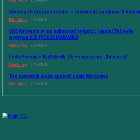
Piłka Nożna
2026-08-07
Obecna 16 drużyna vs lider – zapowiedź spotkania 3 kolejk
Piłka Nożna
2026-08-07
GKS Katowice w nie najleoszej sytuacji. Hapoel Tel Awiw
wygrywa 2:0! [PODSUMOWANIE]
Liga Europy
2026-08-07
Lech Poznań – KÍ Klaksvík 1:0 – męczarnie „Kolejorza”!
Liga Europy
2026-08-06
Ten zawodnik może opuścić Legię Warszawa
Piłka Nożna
2026-08-06