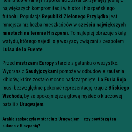
największych kompromitacji w historii hiszpańskiego
futbolu. Populacja
Republiki Zielonego Przylądka
jest
mniejsza niż liczba mieszkańców w
sześciu największych
miastach na terenie Hiszpanii
. To najlepiej obrazuje skalę
wstydu, którego najedli się wszyscy związani z zespołem
Luisa de la Fuente
.
Przed
mistrzami Europy
starcie z gatunku o wszystko.
Wygrana z
Saudyjczykami
pomoże w odbudowie zaufania
kibiców, które zostało mocno nadszarpnięte.
La Furia Roja
musi bezwzględnie pokonać reprezentację kraju z
Bliskiego
Wschodu
, by ze spokojniejszą głową myśleć o kluczowej
batalii z
Urugwajem
.
Arabia zaskoczyła w starciu z Urugwajem – czy powtórzą ten
sukces z Hiszpanią?