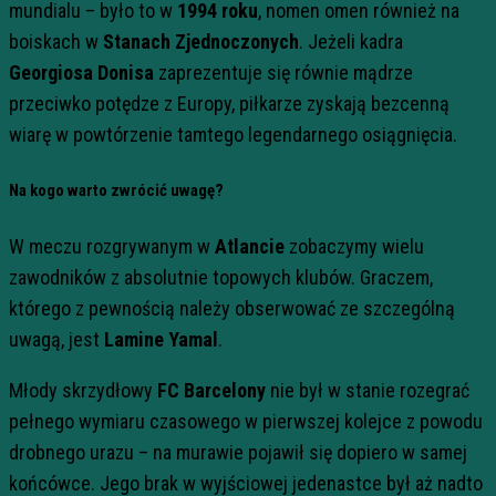
mundialu – było to w
1994 roku
, nomen omen również na
boiskach w
Stanach Zjednoczonych
. Jeżeli kadra
Georgiosa Donisa
zaprezentuje się równie mądrze
przeciwko potędze z Europy, piłkarze zyskają bezcenną
wiarę w powtórzenie tamtego legendarnego osiągnięcia.
Na kogo warto zwrócić uwagę?
W meczu rozgrywanym w
Atlancie
zobaczymy wielu
zawodników z absolutnie topowych klubów. Graczem,
którego z pewnością należy obserwować ze szczególną
uwagą, jest
Lamine Yamal
.
Młody skrzydłowy
FC Barcelony
nie był w stanie rozegrać
pełnego wymiaru czasowego w pierwszej kolejce z powodu
drobnego urazu – na murawie pojawił się dopiero w samej
końcówce. Jego brak w wyjściowej jedenastce był aż nadto