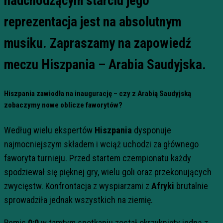
nadchodzącym starciu jego
reprezentacja jest na absolutnym
musiku. Zapraszamy na zapowiedź
meczu Hiszpania – Arabia Saudyjska.
Hiszpania zawiodła na inaugurację – czy z Arabią Saudyjską
zobaczymy nowe oblicze faworytów?
Według wielu ekspertów
Hiszpania
dysponuje
najmocniejszym składem i wciąż uchodzi za głównego
faworyta turnieju. Przed startem czempionatu każdy
spodziewał się pięknej gry, wielu goli oraz przekonujących
zwycięstw. Konfrontacja z wyspiarzami z
Afryki
brutalnie
sprowadziła jednak wszystkich na ziemię.
Remis
0:0
w tamtym spotkaniu został okrzyknięty jedną z