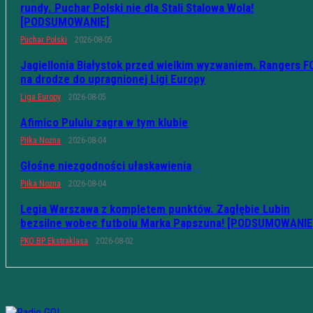
rundy. Puchar Polski nie dla Stali Stalowa Wola!
[PODSUMOWANIE]
Puchar Polski
2026-08-05
Jagiellonia Białystok przed wielkim wyzwaniem. Rangers F
na drodze do upragnionej Ligi Europy
Liga Europy
2026-08-05
Afimico Pululu zagra w tym klubie
Piłka Nożna
2026-08-04
Głośne niezgodności ułaskawienia
Piłka Nożna
2026-08-04
Legia Warszawa z kompletem punktów. Zagłębie Lubin
bezsilne wobec futbolu Marka Papszuna! [PODSUMOWANIE
PKO BP Ekstraklasa
2026-08-02