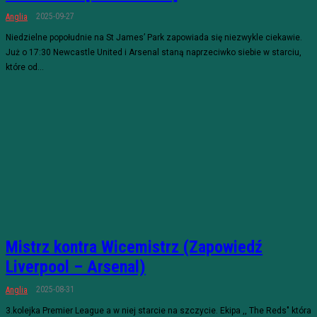
2025-09-27
Anglia
Niedzielne popołudnie na St James’ Park zapowiada się niezwykle ciekawie.
Już o 17:30 Newcastle United i Arsenal staną naprzeciwko siebie w starciu,
które od...
Mistrz kontra Wicemistrz (Zapowiedź
Liverpool – Arsenal)
2025-08-31
Anglia
3.kolejka Premier League a w niej starcie na szczycie. Ekipa ,, The Reds" która