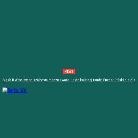
NEWS
Śląsk II Wrocław po szalonym meczu awansuje do kolejnej rundy. Puchar Polski nie dla
Stali Stalowa Wola! [PODSUMOWANIE]