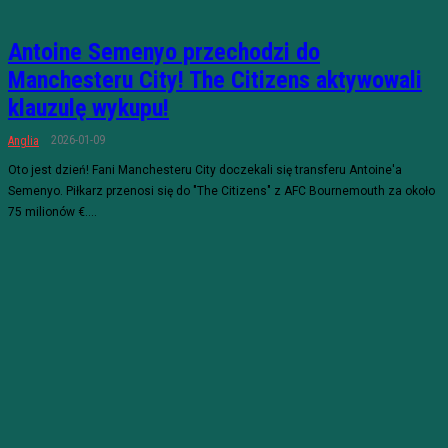
Antoine Semenyo przechodzi do
Manchesteru City! The Citizens aktywowali
klauzulę wykupu!
2026-01-09
Anglia
Oto jest dzień! Fani Manchesteru City doczekali się transferu Antoine'a
Semenyo. Piłkarz przenosi się do "The Citizens" z AFC Bournemouth za około
75 milionów €....