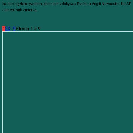
bardzo ciężkim rywalem jakim jest zdobywca Pucharu Anglii Newcastle. Na ST
James Park zmierzą...
1
2
3
...
9
Strona 1 z 9