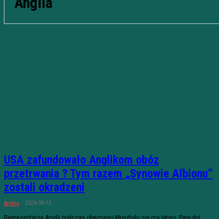
Anglia
USA zafundowało Anglikom obóz
przetrwania ? Tym razem „Synowie Albionu”
zostali okradzeni
2026-06-13
Anglia
Reprezentacja Anglii podczas obecnego Mundialu nie ma łatwo. Parę dni