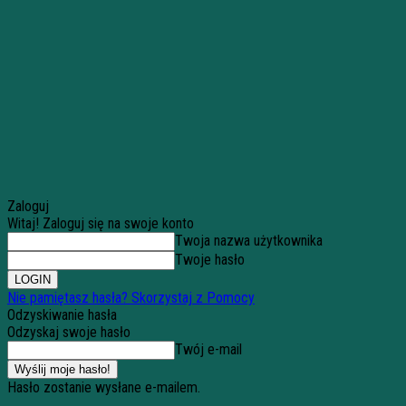
Zaloguj
Witaj! Zaloguj się na swoje konto
Twoja nazwa użytkownika
Twoje hasło
Nie pamiętasz hasła? Skorzystaj z Pomocy
Odzyskiwanie hasła
Odzyskaj swoje hasło
Twój e-mail
Hasło zostanie wysłane e-mailem.