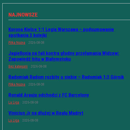
NAJNOWSZE
Korona Kielce 1:1 Legia Warszawa – podsumowanie
spotkania 3 kolejki
Piłka Nożna
2026-08-08
Jagiellonia na fali kontra głodny przełamania Widzew:
Zapowiedź hitu w Białymstoku
Bez kategorii
2026-08-08
Radomiak Radom rozbity u siebie – Radomiak 1:3 Górnik
Piłka Nożna
2026-08-08
Ronald Araujo odchodzi z FC Barcelony
La Liga
2026-08-08
Vinicius Jr na dłużej w Realu Madryt
La Liga
2026-08-08