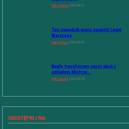
2026-08-07
Piłka Nożna
Ten zawodnik może opuścić Legię
Warszawa
2026-08-06
Piłka Nożna
Nagły transferowy zwrot akcji z
udziałem Mistrza...
2026-08-06
Piłka Nożna
UDOSTĘPNIJ NA: