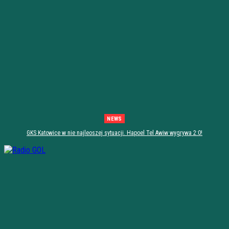
NEWS
GKS Katowice w nie najleoszej sytuacji. Hapoel Tel Awiw wygrywa 2:0!
[PODSUMOWANIE]