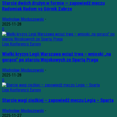
Starcie dwóch drużyn w formie — zapowiedź meczu
Radomiak Radom vs Górnik Zabrze
Władysław Mioduszewski
-
2025-11-28
0
Liga Konferencji Europy
Wielki kryzys Legii Warszawa wciąż trwa – wnioski „na
gorąco” po starciu Wojskowych ze Spartą Praga
Władysław Mioduszewski
-
2025-11-28
0
Liga Konferencji Europy
Starcie wagi ciężkiej – zapowiedź meczu Legia – Sparta
Władysław Mioduszewski
-
2025-11-27