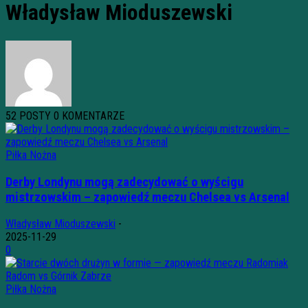
Władysław Mioduszewski
52 POSTY
0 KOMENTARZE
Piłka Nożna
Derby Londynu mogą zadecydować o wyścigu
mistrzowskim – zapowiedź meczu Chelsea vs Arsenal
Władysław Mioduszewski
-
2025-11-29
0
Piłka Nożna