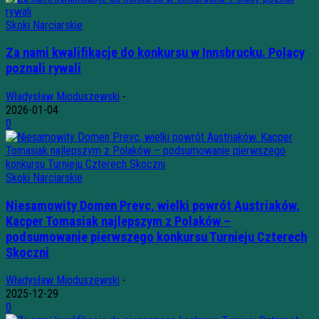
Skoki Narciarskie
Za nami kwalifikacje do konkursu w Innsbrucku. Polacy
poznali rywali
Władysław Mioduszewski
-
2026-01-04
0
Skoki Narciarskie
Niesamowity Domen Prevc, wielki powrót Austriaków.
Kacper Tomasiak najlepszym z Polaków –
podsumowanie pierwszego konkursu Turnieju Czterech
Skoczni
Władysław Mioduszewski
-
2025-12-29
0