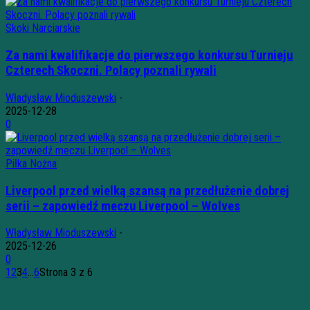
Skoki Narciarskie
Za nami kwalifikacje do pierwszego konkursu Turnieju
Czterech Skoczni. Polacy poznali rywali
Władysław Mioduszewski
-
2025-12-28
0
Piłka Nożna
Liverpool przed wielką szansą na przedłużenie dobrej
serii – zapowiedź meczu Liverpool – Wolves
Władysław Mioduszewski
-
2025-12-26
0
1
2
3
4
...
6
Strona 3 z 6