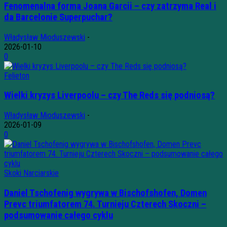
Fenomenalna forma Joana Garcii – czy zatrzyma Real i
da Barcelonie Superpuchar?
Władysław Mioduszewski
-
2026-01-10
0
Felieton
Wielki kryzys Liverpoolu – czy The Reds się podniosą?
Władysław Mioduszewski
-
2026-01-09
0
Skoki Narciarskie
Daniel Tschofenig wygrywa w Bischofshofen, Domen
Prevc triumfatorem 74. Turnieju Czterech Skoczni –
podsumowanie całego cyklu