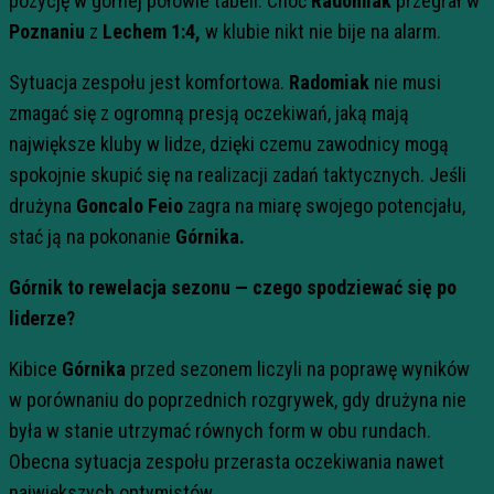
pozycję w górnej połowie tabeli. Choć
Radomiak
przegrał w
Poznaniu
z
Lechem 1:4,
w klubie nikt nie bije na alarm.
Sytuacja zespołu jest komfortowa.
Radomiak
nie musi
zmagać się z ogromną presją oczekiwań, jaką mają
największe kluby w lidze, dzięki czemu zawodnicy mogą
spokojnie skupić się na realizacji zadań taktycznych. Jeśli
drużyna
Goncalo Feio
zagra na miarę swojego potencjału,
stać ją na pokonanie
Górnika.
Górnik to rewelacja sezonu — czego spodziewać się po
liderze?
Kibice
Górnika
przed sezonem liczyli na poprawę wyników
w porównaniu do poprzednich rozgrywek, gdy drużyna nie
była w stanie utrzymać równych form w obu rundach.
Obecna sytuacja zespołu przerasta oczekiwania nawet
największych optymistów.