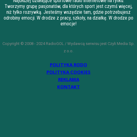
Najdłużej działające sportowe radio internetowe na rynku.
Tworzymy grupę pasjonatów, dla których sport jest czymś więcej,
niż tylko rozrywką. Jesteśmy wszędzie tam, gdzie potrzebujesz
odrobiny emocji. W drodze z pracy, szkoły, na działkę. W drodze po
emocje!
Copyright © 2008 - 2024 RadioGOL / Wydawcą serwisu jest Czyli Media Sp.
z o.o.
POLITYKA RODO
POLITYKA COOKIES
REKLAMA
KONTAKT