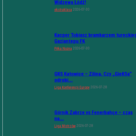
Widzewa Łódź!
2026-07-30
ekstraklasa
Kacper Tobiasz bramkarzem tureckie
Gaziantepu FK
2026-07-30
Piłka Nożna
GKS Katowice – Zilina. Czy „GieKSa”
odrobi...
2026-07-28
Liga Konferencji Europy
Górnik Zabrze vs Fenerbahçe – czas
na...
2026-07-28
Liga Mistrzów