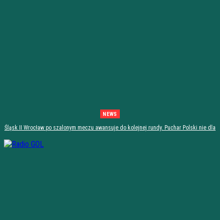
NEWS
Śląsk II Wrocław po szalonym meczu awansuje do kolejnej rundy. Puchar Polski nie dla
Stali Stalowa Wola! [PODSUMOWANIE]