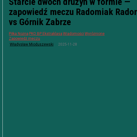
Starcie dwóch drużyn w formie —
zapowiedź meczu Radomiak Rado
vs Górnik Zabrze
Piłka Nożna
PKO BP Ekstraklasa
Wiadomości
Wyróżnione
Zapowiedź meczu
2025-11-28
Władysław Mioduszewski