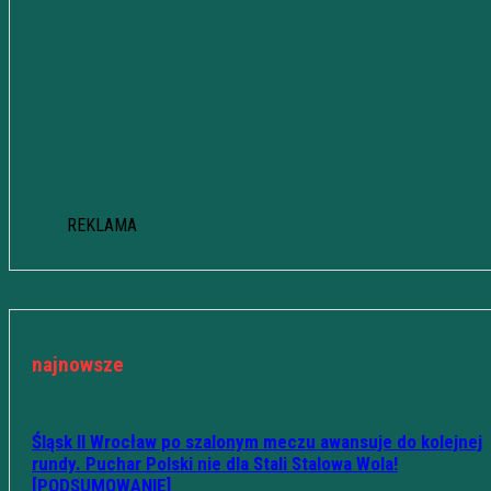
REKLAMA
najnowsze
Śląsk II Wrocław po szalonym meczu awansuje do kolejnej
rundy. Puchar Polski nie dla Stali Stalowa Wola!
[PODSUMOWANIE]