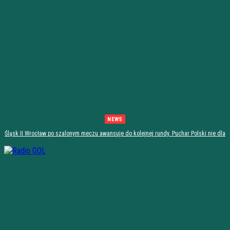
NEWS
Śląsk II Wrocław po szalonym meczu awansuje do kolejnej rundy. Puchar Polski nie dla
Stali Stalowa Wola! [PODSUMOWANIE]