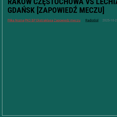
RAKÓW CZĘSTOCHOWA VS LECHI
GDAŃSK [ZAPOWIEDŹ MECZU]
2025-10-2
Piłka Nożna
PKO BP Ekstraklasa
Zapowiedź meczu
RadioGol