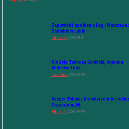
Zapowiedź spotkania Legii Warszawa 
Zagłębiem Lubin
2026-08-01
Piłka Nożna
Nie żyje Tadeusz Gapiński, legenda
Widzewa Łódź!
2026-07-30
ekstraklasa
Kacper Tobiasz bramkarzem tureckie
Gaziantepu FK
2026-07-30
Piłka Nożna