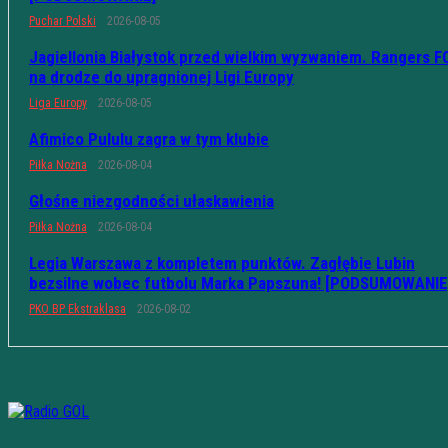
Puchar Polski
2026-08-05
Jagiellonia Białystok przed wielkim wyzwaniem. Rangers F
na drodze do upragnionej Ligi Europy
Liga Europy
2026-08-05
Afimico Pululu zagra w tym klubie
Piłka Nożna
2026-08-04
Głośne niezgodności ułaskawienia
Piłka Nożna
2026-08-04
Legia Warszawa z kompletem punktów. Zagłębie Lubin
bezsilne wobec futbolu Marka Papszuna! [PODSUMOWANIE
PKO BP Ekstraklasa
2026-08-02