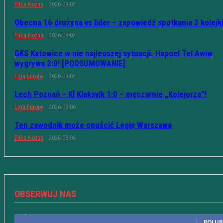
Piłka Nożna
2026-08-07
Obecna 16 drużyna vs lider – zapowiedź spotkania 3 kolejk
Piłka Nożna
2026-08-07
GKS Katowice w nie najleoszej sytuacji. Hapoel Tel Awiw
wygrywa 2:0! [PODSUMOWANIE]
Liga Europy
2026-08-07
Lech Poznań – KÍ Klaksvík 1:0 – męczarnie „Kolejorza”!
Liga Europy
2026-08-06
Ten zawodnik może opuścić Legię Warszawa
Piłka Nożna
2026-08-06
OBSERWUJ NAS
10,598
Fani
POLUB