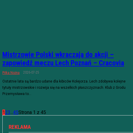
Mistrzowie Polski wkraczają do akcji –
zapowiedź meczu Lech Poznań – Cracovia
2026-07-25
Piłka Nożna
Ostatnie lata są bardzo udane dla kibiców Kolejorza. Lech zdobywa kolejne
tytuły mistrzowskie i rozwija się na wszelkich płaszczyznach. Klub z Grodu
Przemysława to...
1
2
3
...
45
Strona 1 z 45
REKLAMA