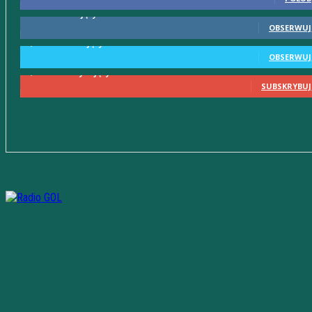
615
Obserwujący
OBSERWUJ
2,580
Obserwujący
OBSERWUJ
2,230
Subskrybujący
SUBSKRYBUJ