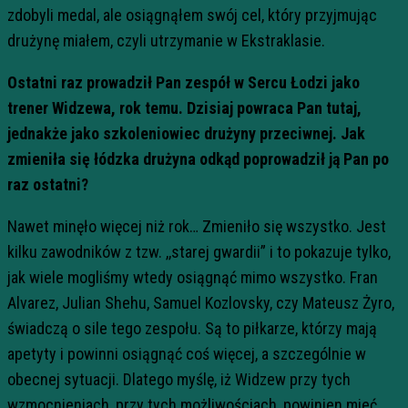
zdobyli medal, ale osiągnąłem swój cel, który przyjmując
drużynę miałem, czyli utrzymanie w Ekstraklasie.
Ostatni raz prowadził Pan zespół w Sercu Łodzi jako
trener Widzewa, rok temu. Dzisiaj powraca Pan tutaj,
jednakże jako szkoleniowiec drużyny przeciwnej. Jak
zmieniła się łódzka drużyna odkąd poprowadził ją Pan po
raz ostatni?
Nawet minęło więcej niż rok… Zmieniło się wszystko. Jest
kilku zawodników z tzw. ,,starej gwardii” i to pokazuje tylko,
jak wiele mogliśmy wtedy osiągnąć mimo wszystko. Fran
Alvarez, Julian Shehu, Samuel Kozlovsky, czy Mateusz Żyro,
świadczą o sile tego zespołu. Są to piłkarze, którzy mają
apetyty i powinni osiągnąć coś więcej, a szczególnie w
obecnej sytuacji. Dlatego myślę, iż Widzew przy tych
wzmocnieniach, przy tych możliwościach, powinien mieć