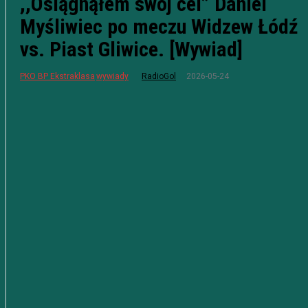
,,Osiągnąłem swój cel” Daniel
Myśliwiec po meczu Widzew Łódź
vs. Piast Gliwice. [Wywiad]
2026-05-24
PKO BP Ekstraklasa
wywiady
RadioGol