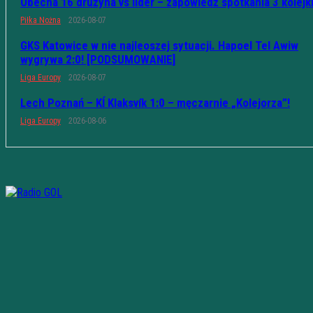
Obecna 16 drużyna vs lider – zapowiedź spotkania 3 kolejk
Piłka Nożna
2026-08-07
GKS Katowice w nie najleoszej sytuacji. Hapoel Tel Awiw
wygrywa 2:0! [PODSUMOWANIE]
Liga Europy
2026-08-07
Lech Poznań – KÍ Klaksvík 1:0 – męczarnie „Kolejorza”!
Liga Europy
2026-08-06