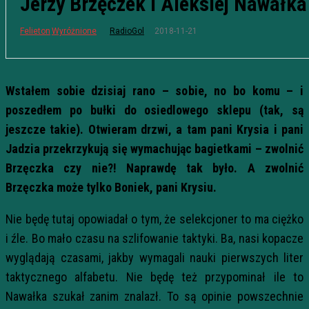
Jerzy Brzęczek i Aleksiej Nawałka
2018-11-21
Felieton
Wyróżnione
RadioGol
Wstałem sobie dzisiaj rano – sobie, no bo komu – i
poszedłem po bułki do osiedlowego sklepu (tak, są
jeszcze takie). Otwieram drzwi, a tam pani Krysia i pani
Jadzia przekrzykują się wymachując bagietkami – zwolnić
Brzęczka czy nie?! Naprawdę tak było. A zwolnić
Brzęczka może tylko Boniek, pani Krysiu.
Nie będę tutaj opowiadał o tym, że selekcjoner to ma ciężko
i źle. Bo mało czasu na szlifowanie taktyki. Ba, nasi kopacze
wyglądają czasami, jakby wymagali nauki pierwszych liter
taktycznego alfabetu. Nie będę też przypominał ile to
Nawałka szukał zanim znalazł. To są opinie powszechnie