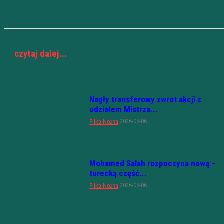
czytaj dalej...
Nagły transferowy zwrot akcji z
udziałem Mistrza...
2026-08-06
Piłka Nożna
Mohamed Salah rozpoczyna nową –
turecką część...
2026-08-06
Piłka Nożna