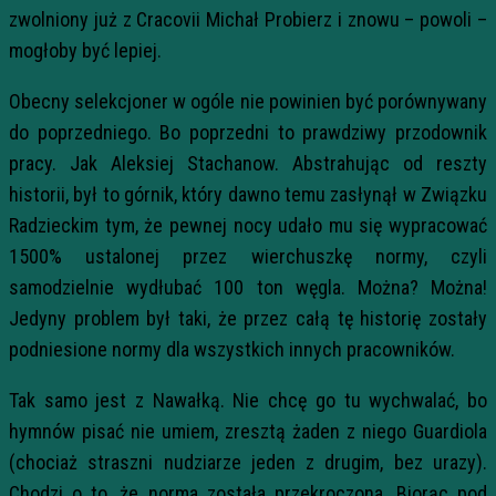
zwolniony już z Cracovii Michał Probierz i znowu – powoli –
mogłoby być lepiej.
Obecny selekcjoner w ogóle nie powinien być porównywany
do poprzedniego. Bo poprzedni to prawdziwy przodownik
pracy. Jak Aleksiej Stachanow. Abstrahując od reszty
historii, był to górnik, który dawno temu zasłynął w Związku
Radzieckim tym, że pewnej nocy udało mu się wypracować
1500% ustalonej przez wierchuszkę normy, czyli
samodzielnie wydłubać 100 ton węgla. Można? Można!
Jedyny problem był taki, że przez całą tę historię zostały
podniesione normy dla wszystkich innych pracowników.
Tak samo jest z Nawałką. Nie chcę go tu wychwalać, bo
hymnów pisać nie umiem, zresztą żaden z niego Guardiola
(chociaż straszni nudziarze jeden z drugim, bez urazy).
Chodzi o to, że norma została przekroczona. Biorąc pod