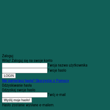
Zaloguj
Witaj! Zaloguj się na swoje konto
Twoja nazwa użytkownika
Twoje hasło
Nie pamiętasz hasła? Skorzystaj z Pomocy
Odzyskiwanie hasła
Odzyskaj swoje hasło
Twój e-mail
Hasło zostanie wysłane e-mailem.