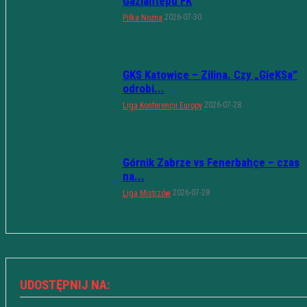
Gaziantepu FK
2026-07-30
Piłka Nożna
GKS Katowice – Zilina. Czy „GieKSa”
odrobi...
2026-07-28
Liga Konferencji Europy
Górnik Zabrze vs Fenerbahçe – czas
na...
2026-07-28
Liga Mistrzów
UDOSTĘPNIJ NA: