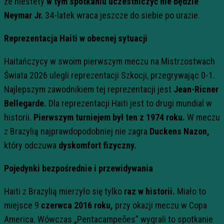
że niestety
w tym spotkaniu uczestniczyć nie będzie
Neymar Jr.
34-latek wraca jeszcze do siebie po urazie.
Reprezentacja Haiti w obecnej sytuacji
Haitańczycy w swoim pierwszym meczu na Mistrzostwach
Świata 2026 ulegli reprezentacji Szkocji, przegrywając 0-1.
Najlepszym zawodnikiem tej reprezentacji jest
Jean-Ricner
Bellegarde.
Dla reprezentacji Haiti jest to drugi mundial w
historii.
Pierwszym turniejem był ten z 1974 roku.
W meczu
z Brazylią najprawdopodobniej nie zagra
Duckens Nazon,
który odczuwa
dyskomfort fizyczny.
Pojedynki bezpośrednie i przewidywania
Haiti z Brazylią mierzyło się tylko
raz w historii.
Miało to
miejsce 9
czerwca 2016 roku,
przy okazji meczu w Copa
America. Wówczas „Pentacampeões” wygrali to spotkanie