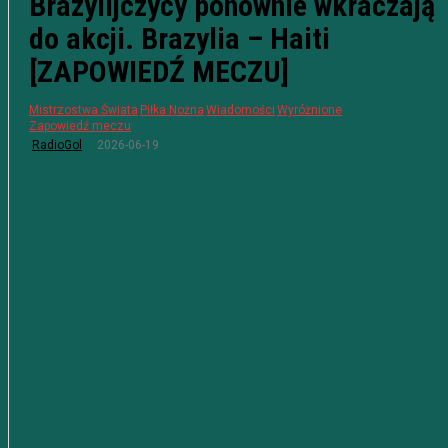
Brazylijczycy ponownie wkraczają
do akcji. Brazylia – Haiti
[ZAPOWIEDŹ MECZU]
Mistrzostwa Świata
Piłka Nożna
Wiadomości
Wyróżnione
Zapowiedź meczu
2026-06-19
RadioGol