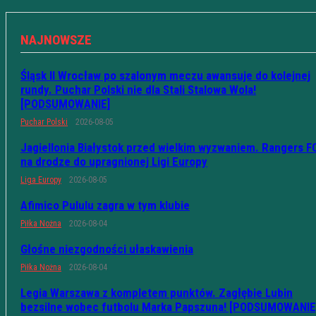
NAJNOWSZE
Śląsk II Wrocław po szalonym meczu awansuje do kolejnej
rundy. Puchar Polski nie dla Stali Stalowa Wola!
[PODSUMOWANIE]
Puchar Polski
2026-08-05
Jagiellonia Białystok przed wielkim wyzwaniem. Rangers F
na drodze do upragnionej Ligi Europy
Liga Europy
2026-08-05
Afimico Pululu zagra w tym klubie
Piłka Nożna
2026-08-04
Głośne niezgodności ułaskawienia
Piłka Nożna
2026-08-04
Legia Warszawa z kompletem punktów. Zagłębie Lubin
bezsilne wobec futbolu Marka Papszuna! [PODSUMOWANIE