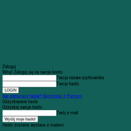
Zaloguj
Witaj! Zaloguj się na swoje konto
Twoja nazwa użytkownika
Twoje hasło
Nie pamiętasz hasła? Skorzystaj z Pomocy
Odzyskiwanie hasła
Odzyskaj swoje hasło
Twój e-mail
Hasło zostanie wysłane e-mailem.