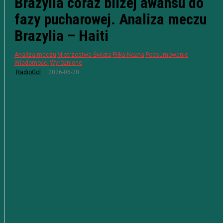
Brazylia coraz bliżej awansu do
fazy pucharowej. Analiza meczu
Brazylia – Haiti
Analiza meczu
Mistrzostwa Świata
Piłka Nożna
Podsumowanie
Wiadomości
Wyróżnione
2026-06-20
RadioGol