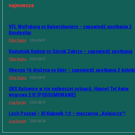
najnowsze
VFL Wolfsburg vs Kaiserslautern – zapowiedź spotkania 2
Bundesligi
Piłka Nożna
2026-08-07
Radomiak Radom vs Górnik Zabrze – zapowiedź spotkania
Piłka Nożna
2026-08-07
Obecna 16 drużyna vs lider – zapowiedź spotkania 3 kolejk
Piłka Nożna
2026-08-07
GKS Katowice w nie najleoszej sytuacji. Hapoel Tel Awiw
wygrywa 2:0! [PODSUMOWANIE]
Liga Europy
2026-08-07
Lech Poznań – KÍ Klaksvík 1:0 – męczarnie „Kolejorza”!
Liga Europy
2026-08-06