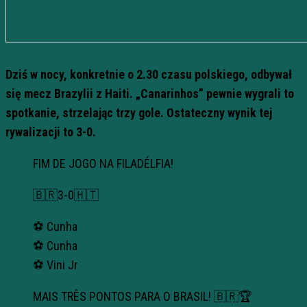
Dziś w nocy, konkretnie o 2.30 czasu polskiego, odbywał
się mecz Brazylii z Haiti. „Canarinhos” pewnie wygrali to
spotkanie, strzelając trzy gole. Ostateczny wynik tej
rywalizacji to 3-0.
FIM DE JOGO NA FILADÉLFIA!
🇧🇷3-0🇭🇹
⚽️ Cunha
⚽️ Cunha
⚽️ Vini Jr
MAIS TRÊS PONTOS PARA O BRASIL! 🇧🇷🏆