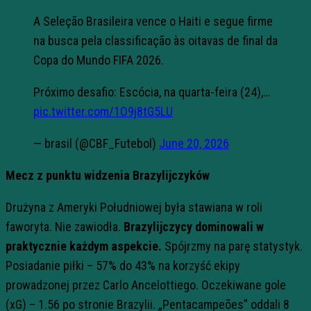
A Seleção Brasileira vence o Haiti e segue firme
na busca pela classificação às oitavas de final da
Copa do Mundo FIFA 2026.
Próximo desafio: Escócia, na quarta-feira (24),…
pic.twitter.com/1O9j8tG5LU
— brasil (@CBF_Futebol)
June 20, 2026
Mecz z punktu widzenia Brazylijczyków
Drużyna z Ameryki Południowej była stawiana w roli
faworyta. Nie zawiodła.
Brazylijczycy dominowali w
praktycznie każdym aspekcie.
Spójrzmy na parę statystyk.
Posiadanie piłki – 57% do 43% na korzyść ekipy
prowadzonej przez Carlo Ancelottiego. Oczekiwane gole
(xG) – 1.56 po stronie Brazylii. „Pentacampeões” oddali 8