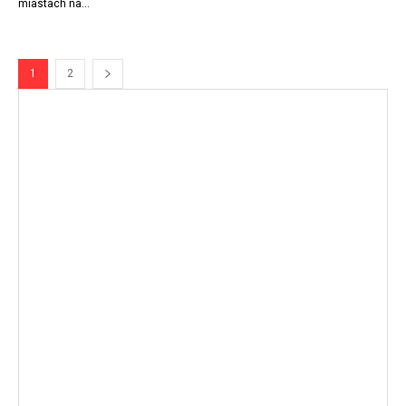
miastach na...
1
2