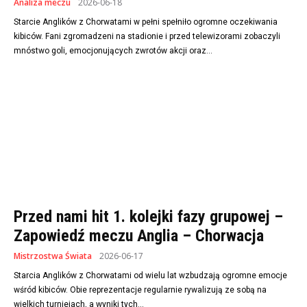
Analiza meczu
2026-06-18
Starcie Anglików z Chorwatami w pełni spełniło ogromne oczekiwania
kibiców. Fani zgromadzeni na stadionie i przed telewizorami zobaczyli
mnóstwo goli, emocjonujących zwrotów akcji oraz...
Przed nami hit 1. kolejki fazy grupowej –
Zapowiedź meczu Anglia – Chorwacja
Mistrzostwa Świata
2026-06-17
Starcia Anglików z Chorwatami od wielu lat wzbudzają ogromne emocje
wśród kibiców. Obie reprezentacje regularnie rywalizują ze sobą na
wielkich turniejach, a wyniki tych...