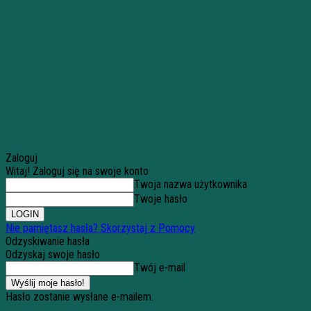
Zaloguj
Witaj! Zaloguj się na swoje konto
Twoja nazwa użytkownika
Twoje hasło
Nie pamiętasz hasła? Skorzystaj z Pomocy
Odzyskiwanie hasła
Odzyskaj swoje hasło
Twój e-mail
Hasło zostanie wysłane e-mailem.