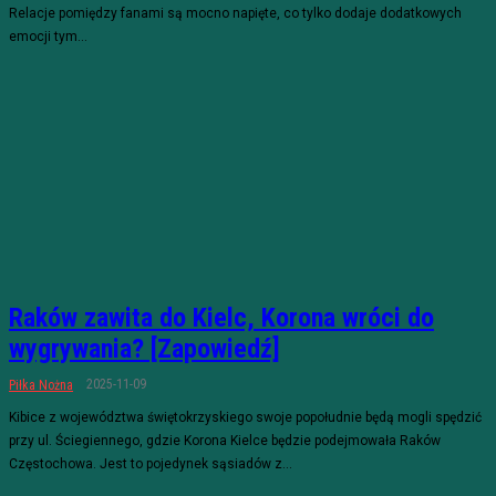
Relacje pomiędzy fanami są mocno napięte, co tylko dodaje dodatkowych
emocji tym...
Raków zawita do Kielc, Korona wróci do
wygrywania? [Zapowiedź]
2025-11-09
Piłka Nożna
Kibice z województwa świętokrzyskiego swoje popołudnie będą mogli spędzić
przy ul. Ściegiennego, gdzie Korona Kielce będzie podejmowała Raków
Częstochowa. Jest to pojedynek sąsiadów z...