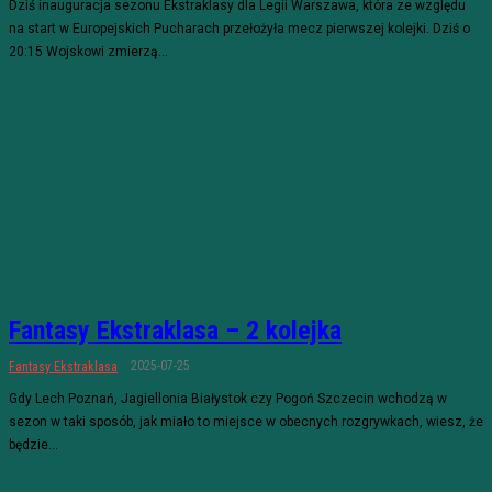
Dziś inauguracja sezonu Ekstraklasy dla Legii Warszawa, która ze względu
na start w Europejskich Pucharach przełożyła mecz pierwszej kolejki. Dziś o
20:15 Wojskowi zmierzą...
Fantasy Ekstraklasa – 2 kolejka
2025-07-25
Fantasy Ekstraklasa
Gdy Lech Poznań, Jagiellonia Białystok czy Pogoń Szczecin wchodzą w
sezon w taki sposób, jak miało to miejsce w obecnych rozgrywkach, wiesz, że
będzie...