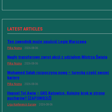
LATEST ARTICLES
Ten zawodnik może opuścić Legię Warszawa
Piłka Nożna
2026-08-06
Nagły transferowy zwrot akcji z udziałem Mistrza Świata
Piłka Nożna
2026-08-06
Mohamed Salah rozpoczyna nową – turecką część swojej
kariery
Piłka Nożna
2026-08-06
Hapoel Tel Awiw – GKS Katowice. Kolejny krok w stronę
pucharów? [ZAPOWIEDŹ]
Liga Konferencji Europy
2026-08-06