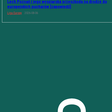
Lech Poznań i jego wyspiarska przeszkoda na drodze do
europejskich pucharów [zapowiedź]
Liga Europy
2026-08-06