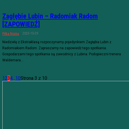
Zagłębie Lubin – Radomiak Radom
[ZAPOWIEDŹ]
2023-10-29
Piłka Nożna
Niedzielę z Ekstraklasą rozpoczynamy pojedynkiem Zagłębia Lubin z
Radomiakiem Radom. Zapraszamy na zapowiedź tego spotkania.
Gospodarzami tego spotkania są zawodnicy z Lubina. Podopieczni trenera
Waldemara...
1
2
3
4
...
10
Strona 3 z 10