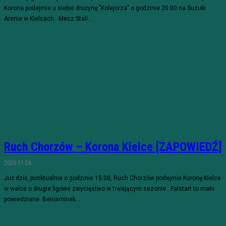
Korona podejmie u siebie drużynę "Kolejorza" o godzinie 20:00 na Suzuki
Arenie w Kielcach. Mecz Stali...
Ruch Chorzów – Korona Kielce [ZAPOWIEDŹ]
2023-11-26
Już dziś, punktualnie o godzinie 15:00, Ruch Chorzów podejmie Koronę Kielce
w walce o drugie ligowe zwycięstwo w trwającym sezonie. Falstart to mało
powiedziane. Beniaminek...