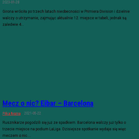
2023-01-28
Girona wróciła po trzech latach nieobecności w Primiera Division i dzielnie
walczy o utrzymanie, zajmując aktualnie 12. miejsce w tabeli, jednak są
zaledwie 4...
Mecz o nic? Eibar – Barcelona
2021-05-22
Piłka Nożna
Rusznikarze pogodzili się już ze spadkiem. Barcelona walczy już tylko o
trzecie miejsce na podium LaLiga. Dzisiejsze spotkanie wydaje się więc
meczem o nic....