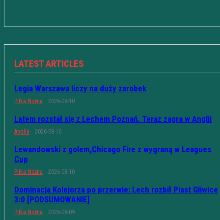
LATEST ARTICLES
Legia Warszawa liczy na duży zarobek
Piłka Nożna
2026-08-10
Latem rozstał się z Lechem Poznań. Teraz zagra w Anglii
Anglia
2026-08-10
Lewandowski z golem,Chicago Fire z wygraną w Leagues
Cup
Piłka Nożna
2026-08-10
Dominacja Kolejorza po przerwie: Lech rozbił Piast Gliwice
3:0 [PODSUMOWANIE]
Piłka Nożna
2026-08-09