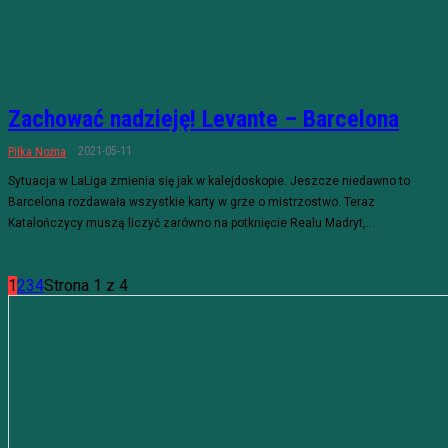
Zachować nadzieję! Levante – Barcelona
2021-05-11
Piłka Nożna
Sytuacja w LaLiga zmienia się jak w kalejdoskopie. Jeszcze niedawno to
Barcelona rozdawała wszystkie karty w grze o mistrzostwo. Teraz
Katalończycy muszą liczyć zarówno na potknięcie Realu Madryt,...
1
2
3
4
Strona 1 z 4