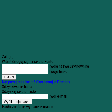
Zaloguj
Witaj! Zaloguj się na swoje konto
Twoja nazwa użytkownika
Twoje hasło
Nie pamiętasz hasła? Skorzystaj z Pomocy
Odzyskiwanie hasła
Odzyskaj swoje hasło
Twój e-mail
Hasło zostanie wysłane e-mailem.