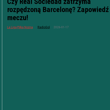
Czy Real Sociedad zatrzyma
rozpędzoną Barcelonę? Zapowiedź
meczu!
2026-01-17
La Liga
Piłka Nożna
RadioGol