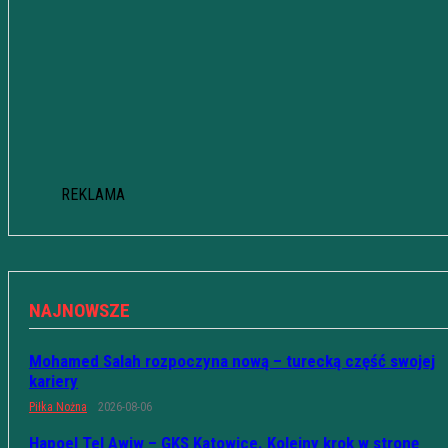
REKLAMA
NAJNOWSZE
Mohamed Salah rozpoczyna nową – turecką część swojej
kariery
Piłka Nożna
2026-08-06
Hapoel Tel Awiw – GKS Katowice. Kolejny krok w stronę