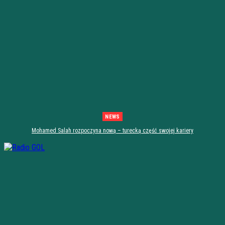
NEWS
Mohamed Salah rozpoczyna nową – turecką część swojej kariery