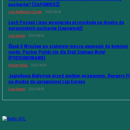
pucharów? [ZAPOWIEDŹ]
Liga Konferencji Europy
2026-08-06
Lech Poznań i jego wyspiarska przeszkoda na drodze do
europejskich pucharów [zapowiedź]
Liga Europy
2026-08-06
Śląsk II Wrocław po szalonym meczu awansuje do kolejnej
rundy. Puchar Polski nie dla Stali Stalowa Wola!
[PODSUMOWANIE]
Puchar Polski
2026-08-05
Jagiellonia Białystok przed wielkim wyzwaniem. Rangers F
na drodze do upragnionej Ligi Europy
Liga Europy
2026-08-05