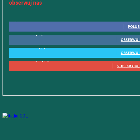
obserwuj nas
10,598
Fani
POLUB
615
Obserwujący
OBSERWUJ
2,580
Obserwujący
OBSERWUJ
2,230
Subskrybujący
SUBSKRYBUJ