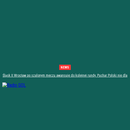
NEWS
Śląsk II Wrocław po szalonym meczu awansuje do kolejnej rundy. Puchar Polski nie dla
Stali Stalowa Wola! [PODSUMOWANIE]