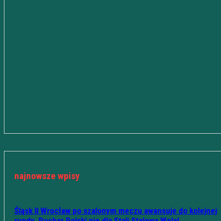
najnowsze wpisy
Śląsk II Wrocław po szalonym meczu awansuje do kolejnej
rundy. Puchar Polski nie dla Stali Stalowa Wola!