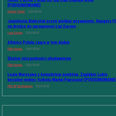
[PODSUMOWANIE]
Puchar Polski
2026-08-05
Jagiellonia Białystok przed wielkim wyzwaniem. Rangers F
na drodze do upragnionej Ligi Europy
Liga Europy
2026-08-05
Afimico Pululu zagra w tym klubie
Piłka Nożna
2026-08-04
Głośne niezgodności ułaskawienia
Piłka Nożna
2026-08-04
Legia Warszawa z kompletem punktów. Zagłębie Lubin
bezsilne wobec futbolu Marka Papszuna! [PODSUMOWANIE
PKO BP Ekstraklasa
2026-08-02