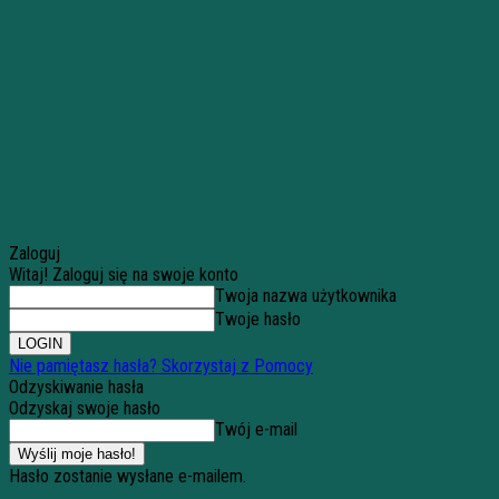
Zaloguj
Witaj! Zaloguj się na swoje konto
Twoja nazwa użytkownika
Twoje hasło
Nie pamiętasz hasła? Skorzystaj z Pomocy
Odzyskiwanie hasła
Odzyskaj swoje hasło
Twój e-mail
Hasło zostanie wysłane e-mailem.