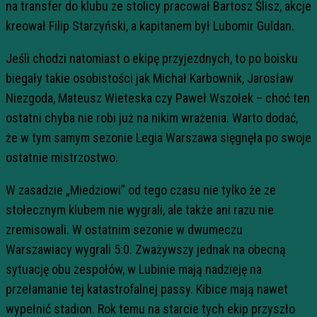
na transfer do klubu ze stolicy pracował Bartosz Ślisz, akcje
kreował Filip Starzyński, a kapitanem był Lubomir Guldan.
Jeśli chodzi natomiast o ekipę przyjezdnych, to po boisku
biegały takie osobistości jak Michał Karbownik, Jarosław
Niezgoda, Mateusz Wieteska czy Paweł Wszołek – choć ten
ostatni chyba nie robi już na nikim wrażenia. Warto dodać,
że w tym samym sezonie Legia Warszawa sięgnęła po swoje
ostatnie mistrzostwo.
W zasadzie „Miedziowi” od tego czasu nie tylko że ze
stołecznym klubem nie wygrali, ale także ani razu nie
zremisowali. W ostatnim sezonie w dwumeczu
Warszawiacy wygrali 5:0. Zważywszy jednak na obecną
sytuację obu zespołów, w Lubinie mają nadzieję na
przełamanie tej katastrofalnej passy. Kibice mają nawet
wypełnić stadion. Rok temu na starcie tych ekip przyszło