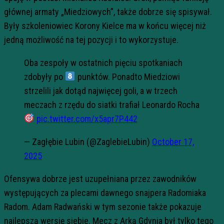
głównej armaty „Miedziowych”, także dobrze się spisywał.
Były szkoleniowiec Korony Kielce ma w końcu więcej niż
jedną możliwość na tej pozycji i to wykorzystuje.
Oba zespoły w ostatnich pięciu spotkaniach
zdobyły po
punktów. Ponadto Miedziowi
strzelili jak dotąd najwięcej goli, a w trzech
meczach z rzędu do siatki trafiał Leonardo Rocha
pic.twitter.com/x5apr7P442
— Zagłębie Lubin (@ZaglebieLubin)
October 17,
2025
Ofensywa dobrze jest uzupełniana przez zawodników
występujących za plecami dawnego snajpera Radomiaka
Radom. Adam Radwański w tym sezonie także pokazuje
najlepszą wersję siebie. Mecz z Arką Gdynia był tylko tego