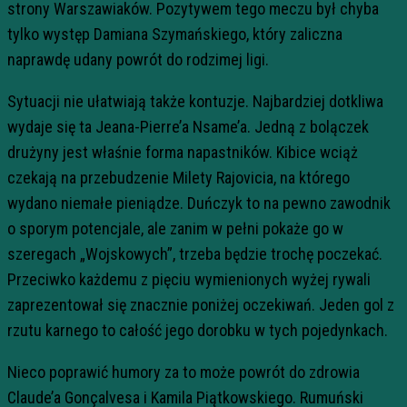
strony Warszawiaków. Pozytywem tego meczu był chyba
tylko występ Damiana Szymańskiego, który zaliczna
naprawdę udany powrót do rodzimej ligi.
Sytuacji nie ułatwiają także kontuzje. Najbardziej dotkliwa
wydaje się ta Jeana-Pierre’a Nsame’a. Jedną z bolączek
drużyny jest właśnie forma napastników. Kibice wciąż
czekają na przebudzenie Milety Rajovicia, na którego
wydano niemałe pieniądze. Duńczyk to na pewno zawodnik
o sporym potencjale, ale zanim w pełni pokaże go w
szeregach „Wojskowych”, trzeba będzie trochę poczekać.
Przeciwko każdemu z pięciu wymienionych wyżej rywali
zaprezentował się znacznie poniżej oczekiwań. Jeden gol z
rzutu karnego to całość jego dorobku w tych pojedynkach.
Nieco poprawić humory za to może powrót do zdrowia
Claude’a Gonçalvesa i Kamila Piątkowskiego. Rumuński