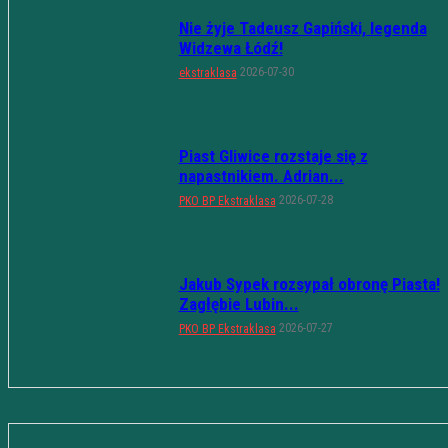
Nie żyje Tadeusz Gapiński, legenda
Widzewa Łódź!
2026-07-30
ekstraklasa
Piast Gliwice rozstaje się z
napastnikiem. Adrian...
2026-07-28
PKO BP Ekstraklasa
Jakub Sypek rozsypał obronę Piasta!
Zagłębie Lubin...
2026-07-27
PKO BP Ekstraklasa