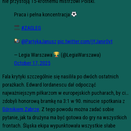
nie przystoją 15-krotnemu mistrzowi Polski.
Praca i pełna koncentracja
#ZAGLEG
@PartykaJanusz
pic.twitter.com/jYJanir0vt
— Legia Warszawa
(@LegiaWarszawa)
October 17, 2025
Fala krytyki szczególnie się nasiliła po dwóch ostatnich
porażkach. Edward Iordanescu dał odpocząć
najważniejszym piłkarzom w europejskich pucharach, by ci…
zdobyli honorową bramkę na 3:1 w 90. minucie spotkania z
Górnikiem Zabrze
. Z tego powodu można zadać sobie
pytanie, jak ta drużyna ma być gotowa do gry na wszystkich
frontach. Śląska ekipa wypunktowała wszystkie słabe