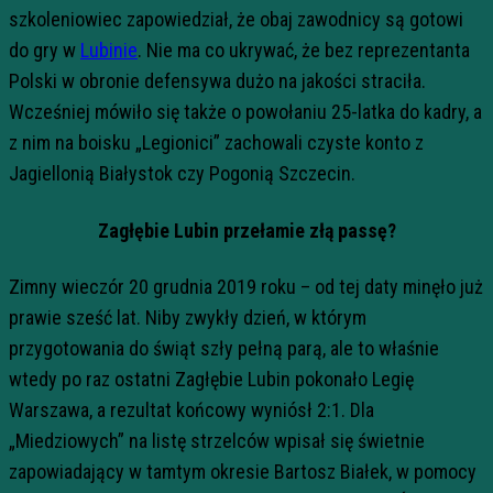
szkoleniowiec zapowiedział, że obaj zawodnicy są gotowi
do gry w
Lubinie
. Nie ma co ukrywać, że bez reprezentanta
Polski w obronie defensywa dużo na jakości straciła.
Wcześniej mówiło się także o powołaniu 25-latka do kadry, a
z nim na boisku „Legionici” zachowali czyste konto z
Jagiellonią Białystok czy Pogonią Szczecin.
Zagłębie Lubin przełamie złą passę?
Zimny wieczór 20 grudnia 2019 roku – od tej daty minęło już
prawie sześć lat. Niby zwykły dzień, w którym
przygotowania do świąt szły pełną parą, ale to właśnie
wtedy po raz ostatni Zagłębie Lubin pokonało Legię
Warszawa, a rezultat końcowy wyniósł 2:1. Dla
„Miedziowych” na listę strzelców wpisał się świetnie
zapowiadający w tamtym okresie Bartosz Białek, w pomocy