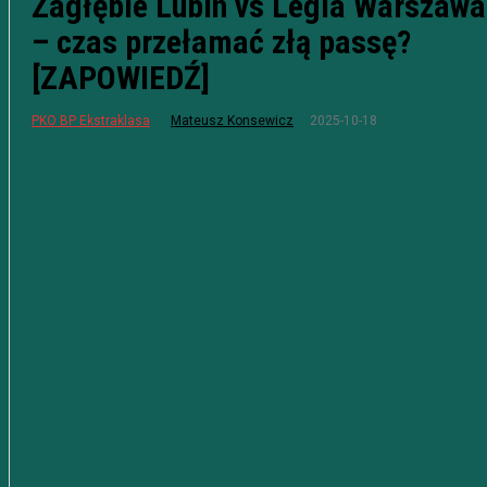
Zagłębie Lubin vs Legia Warszawa
– czas przełamać złą passę?
[ZAPOWIEDŹ]
2025-10-18
PKO BP Ekstraklasa
Mateusz Konsewicz