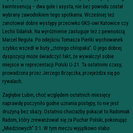
kwintesencją – dwa gole i asysta, nie bez powodu został
wybrany zawodnikiem tego spotkania. Wcześniej też
zanotował dobre występy przeciwko GKS-owi Katowice czy
Lechii Gdańsk. Na wyróżnienie zasługuje też z pewnością
Marcel Reguła. Po odejściu Tomasza Pieńki wychowanek
szybko wszedł w buty „złotego chłopaka”. O jego dobrej
dyspozycji może świadczyć fakt, że wywalczył sobie
miejsce w reprezentacji Polski U-21. Ta ostatnimi czasy,
prowadzona przez Jerzego Brzęczka, przejeżdża się po
rywalach.
Zagłębie Lubin, choć względem ostatnich miesięcy
naprawdę poczyniło godne uznania postępy, to nie jest
drużyną bez skazy. Ostatnio chociażby pokazał to Radomiak
Radom, który zrewanżował się za Puchar Polski, pokonując
„Miedziowych” 3:1. W tym meczu wyjątkowo słabo