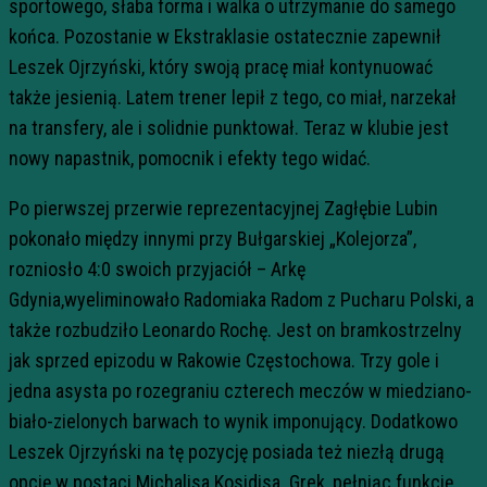
sportowego, słaba forma i walka o utrzymanie do samego
końca. Pozostanie w Ekstraklasie ostatecznie zapewnił
Leszek Ojrzyński, który swoją pracę miał kontynuować
także jesienią. Latem trener lepił z tego, co miał, narzekał
na transfery, ale i solidnie punktował. Teraz w klubie jest
nowy napastnik, pomocnik i efekty tego widać.
Po pierwszej przerwie reprezentacyjnej Zagłębie Lubin
pokonało między innymi przy Bułgarskiej „Kolejorza”,
rozniosło 4:0 swoich przyjaciół – Arkę
Gdynia,wyeliminowało Radomiaka Radom z Pucharu Polski, a
także rozbudziło Leonardo Rochę. Jest on bramkostrzelny
jak sprzed epizodu w Rakowie Częstochowa. Trzy gole i
jedna asysta po rozegraniu czterech meczów w miedziano-
biało-zielonych barwach to wynik imponujący. Dodatkowo
Leszek Ojrzyński na tę pozycję posiada też niezłą drugą
opcję w postaci Michalisa Kosidisa. Grek, pełniąc funkcję