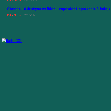
Piłka Nożna
2026-08-07
Obecna 16 drużyna vs lider – zapowiedź spotkania 3 kolejk
Piłka Nożna
2026-08-07