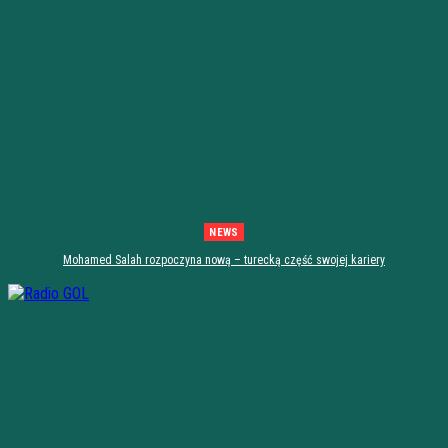
NEWS
Mohamed Salah rozpoczyna nową – turecką część swojej kariery