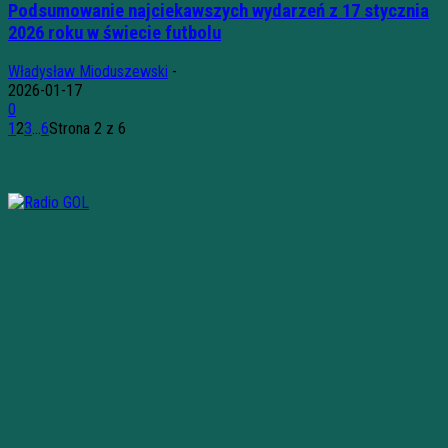
Podsumowanie najciekawszych wydarzeń z 17 stycznia
2026 roku w świecie futbolu
Władysław Mioduszewski
-
2026-01-17
0
1
2
3
...
6
Strona 2 z 6