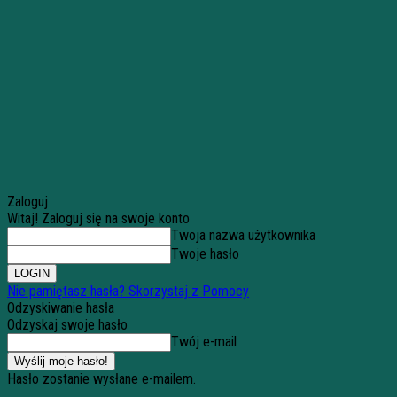
Zaloguj
Witaj! Zaloguj się na swoje konto
Twoja nazwa użytkownika
Twoje hasło
Nie pamiętasz hasła? Skorzystaj z Pomocy
Odzyskiwanie hasła
Odzyskaj swoje hasło
Twój e-mail
Hasło zostanie wysłane e-mailem.