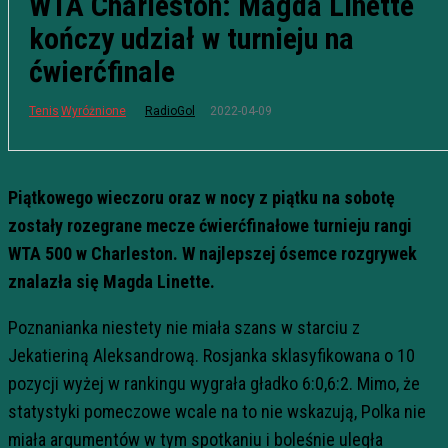
WTA Charleston: Magda Linette
kończy udział w turnieju na
ćwierćfinale
2022-04-09
Tenis
Wyróżnione
RadioGol
Piątkowego wieczoru oraz w nocy z piątku na sobotę
zostały rozegrane mecze ćwierćfinałowe turnieju rangi
WTA 500 w Charleston. W najlepszej ósemce rozgrywek
znalazła się Magda Linette.
Poznanianka niestety nie miała szans w starciu z
Jekatieriną Aleksandrową. Rosjanka sklasyfikowana o 10
pozycji wyżej w rankingu wygrała gładko 6:0,6:2. Mimo, że
statystyki pomeczowe wcale na to nie wskazują, Polka nie
miała argumentów w tym spotkaniu i boleśnie uległa