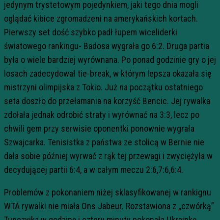
jedynym trystetowym pojedynkiem, jaki tego dnia mogli
oglądać kibice zgromadzeni na amerykańskich kortach.
Pierwszy set dość szybko padł łupem wiceliderki
światowego rankingu- Badosa wygrała go 6:2. Druga partia
była o wiele bardziej wyrównana. Po ponad godzinie gry o jej
losach zadecydował tie-break, w którym lepsza okazała się
mistrzyni olimpijska z Tokio. Już na początku ostatniego
seta doszło do przełamania na korzyść Bencic. Jej rywalka
zdołała jednak odrobić straty i wyrównać na 3:3, lecz po
chwili gem przy serwisie oponentki ponownie wygrała
Szwajcarka. Tenisistka z państwa ze stolicą w Bernie nie
dała sobie później wyrwać z rąk tej przewagi i zwyciężyła w
decydującej partii 6:4, a w całym meczu 2:6,7:6,6:4.
Problemów z pokonaniem niżej sklasyfikowanej w rankignu
WTA rywalki nie miała Ons Jabeur. Rozstawiona z „czwórką”
Tunezyjka w godzinę i cztery minuty pokonała Ukrainkę