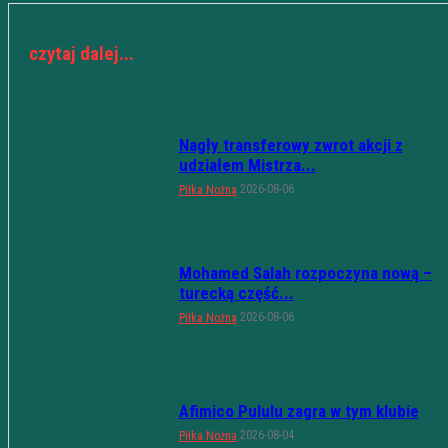
czytaj dalej...
Nagły transferowy zwrot akcji z
udziałem Mistrza...
2026-08-06
Piłka Nożna
Mohamed Salah rozpoczyna nową –
turecką część...
2026-08-06
Piłka Nożna
Afimico Pululu zagra w tym klubie
2026-08-04
Piłka Nożna