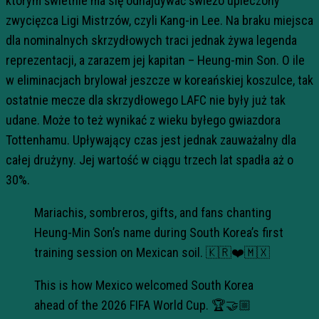
którym świetnie ma się odnajdywać świeżo upieczony
zwycięzca Ligi Mistrzów, czyli Kang-in Lee. Na braku miejsca
dla nominalnych skrzydłowych traci jednak żywa legenda
reprezentacji, a zarazem jej kapitan – Heung-min Son. O ile
w eliminacjach brylował jeszcze w koreańskiej koszulce, tak
ostatnie mecze dla skrzydłowego LAFC nie były już tak
udane. Może to też wynikać z wieku byłego gwiazdora
Tottenhamu. Upływający czas jest jednak zauważalny dla
całej drużyny. Jej wartość w ciągu trzech lat spadła aż o
30%.
Mariachis, sombreros, gifts, and fans chanting
Heung-Min Son’s name during South Korea’s first
training session on Mexican soil. 🇰🇷❤️🇲🇽
This is how Mexico welcomed South Korea
ahead of the 2026 FIFA World Cup. 🏆🤝🏼