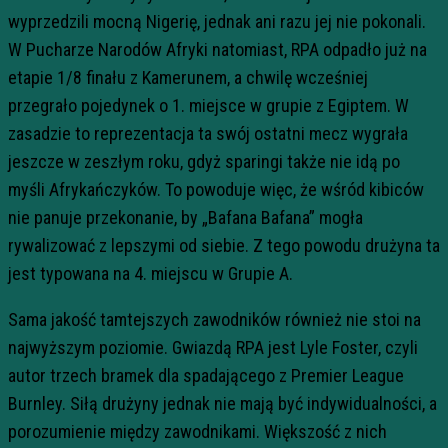
wyprzedzili mocną Nigerię, jednak ani razu jej nie pokonali.
W Pucharze Narodów Afryki natomiast, RPA odpadło już na
etapie 1/8 finału z Kamerunem, a chwilę wcześniej
przegrało pojedynek o 1. miejsce w grupie z Egiptem. W
zasadzie to reprezentacja ta swój ostatni mecz wygrała
jeszcze w zeszłym roku, gdyż sparingi także nie idą po
myśli Afrykańczyków. To powoduje więc, że wśród kibiców
nie panuje przekonanie, by „Bafana Bafana” mogła
rywalizować z lepszymi od siebie. Z tego powodu drużyna ta
jest typowana na 4. miejscu w Grupie A.
Sama jakość tamtejszych zawodników również nie stoi na
najwyższym poziomie. Gwiazdą RPA jest Lyle Foster, czyli
autor trzech bramek dla spadającego z Premier League
Burnley. Siłą drużyny jednak nie mają być indywidualności, a
porozumienie między zawodnikami. Większość z nich