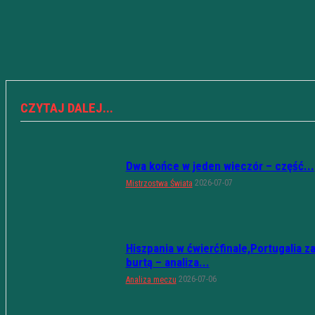
CZYTAJ DALEJ...
Dwa końce w jeden wieczór – część...
2026-07-07
Mistrzostwa Świata
Hiszpania w ćwierćfinale,Portugalia z
burtą – analiza...
2026-07-06
Analiza meczu