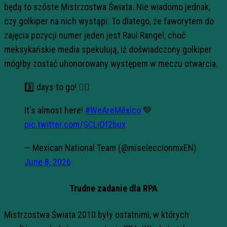
będą to szóste Mistrzostwa Świata. Nie wiadomo jednak,
czy golkiper na nich wystąpi. To dlatego, że faworytem do
zajęcia pozycji numer jeden jest Raul Rangel, choć
meksykańskie media spekulują, iż doświadczony golkiper
mógłby zostać uhonorowany występem w meczu otwarcia.
3️⃣ days to go! 😮‍💨
It's almost here!
#WeAreMéxico
💚
pic.twitter.com/SCLiOf2bux
— Mexican National Team (@miseleccionmxEN)
June 8, 2026
Trudne zadanie dla RPA
Mistrzostwa Świata 2010 były ostatnimi, w których