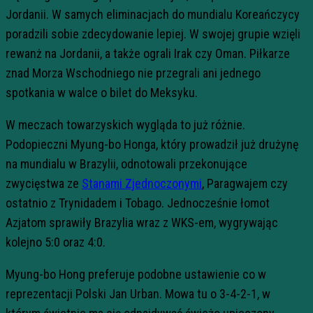
Jordanii. W samych eliminacjach do mundialu Koreańczycy
poradzili sobie zdecydowanie lepiej. W swojej grupie wzięli
rewanż na Jordanii, a także ograli Irak czy Oman. Piłkarze
znad Morza Wschodniego nie przegrali ani jednego
spotkania w walce o bilet do Meksyku.
W meczach towarzyskich wygląda to już różnie.
Podopieczni Myung-bo Honga, który prowadził już drużynę
na mundialu w Brazylii, odnotowali przekonujące
zwycięstwa ze
Stanami Zjednoczonymi
, Paragwajem czy
ostatnio z Trynidadem i Tobago. Jednocześnie łomot
Azjatom sprawiły Brazylia wraz z WKS-em, wygrywając
kolejno 5:0 oraz 4:0.
Myung-bo Hong preferuje podobne ustawienie co w
reprezentacji Polski Jan Urban. Mowa tu o 3-4-2-1, w