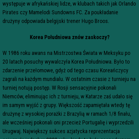
występuje w afrykańskiej lidze, w klubach takich jak Orlando
Pirates czy Mamelodi Sundowns FC. Za poukładanie
drużyny odpowiada belgijski trener Hugo Broos.
Korea Południowa znów zaskoczy?
W 1986 roku awans na Mistrzostwa Świata w Meksyku po
20 latach posuchy wywalczyła Korea Południowa. Było to
zdarzenie przełomowe, gdyż od tego czasu Koreańczycy
zagrali na każdym mundialu. W ostatnim czasie z turnieju na
turniej notują postęp. W Rosji sensacyjnie pokonali
Niemców, eliminując ich z turnieju, w Katarze zaś udało się
im samym wyjść z grupy. Większość zapamiętała wtedy tę
drużynę z wysokiej porażki z Brazylią w ramach 1/8 finału,
ale wcześniej pokonali oni przecież Portugalię i wyprzedzili
Urugwaj. Największy sukces azjatycka reprezentacja