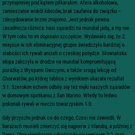
przynajmniej pod kątem piłkarskim. Afera alkoholowa,
zamieszanie wokół kibiców, brak zaufania do związku –
zdecydowanie brzmi znajomo. Jest jednak pewna
zasadnicza różnica: nasi sąsiedzi na mundial jadą, a my nie.
W tym roku to im dopisało szczęście. Wydawało się, że 2.
miejsce w ich eliminacyjnej grupie świadczyło bardziej o
słabości ich rywali aniżeli o czeskiej potędze. Słowiańska
ekipa zaliczyła w drodze na mundial kompromitującą
porażkę z Wyspami Owczymi, a także srogą lekcję od
Chorwatów, po której tablica z wynikiem ukazała rezultat
5:1. Szerokim echem odbiły się też męki naszych sąsiadów
w domowym spotkaniu z San Marino. Wtedy to ledwo
pokonali rywali w meczu towarzyskim 1:0.
Gdy przyszło jednak co do czego, Czesi nie zawiedli. W
barażach musieli zmierzyć się najpierw z Irlandią, a później z
Danią. Obie rywalizacje zakończyły się remisem 2:2, przy