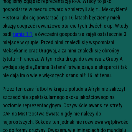
mogliśmy oglądać reprezentację RPA. Wtedy to jako
gospodarze w meczu otwarcia zmierzyli się z… Meksykiem!
Historia lubi się powtarzać i po 16 latach będziemy mieli
okazję obejrzeć rewanżowe starcie tych dwóch ekip. Wtedy
padł
remis 1:1
, a ówcześni gospodarze zajęli ostatecznie 3.
miejsce w grupie. Przed nimi znaleźli się wspomniani
Meksykanie oraz Urugwaj, a za nimi znaleźli się obrońcy
tytułu – Francuzi. W tym roku droga do awansu z Grupy A
wydaje się dla „Bafana Bafana” łatwiejsza, ale eksperci i tak
nie dają im o wiele większych szans niż 16 lat temu.
Przez ten czas futbol w kraju z południa Afryki nie zaliczył
szczególnie spektakularnego skoku jakościowego na
poziomie reprezentacyjnym. Oczywiście awans ze strefy
CAF na Mistrzostwa Świata nigdy nie należy do
najprostszych. Sukces ten jednak nie rozwiewa wątpliwości
co do formy drużyny. Owszem, w eliminacjach do mundialu