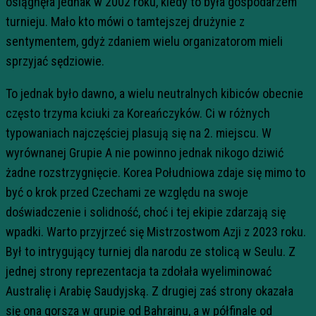
osiągnęła jednak w 2002 roku, kiedy to była gospodarzem
turnieju. Mało kto mówi o tamtejszej drużynie z
sentymentem, gdyż zdaniem wielu organizatorom mieli
sprzyjać sędziowie.
To jednak było dawno, a wielu neutralnych kibiców obecnie
często trzyma kciuki za Koreańczyków. Ci w różnych
typowaniach najczęściej plasują się na 2. miejscu. W
wyrównanej Grupie A nie powinno jednak nikogo dziwić
żadne rozstrzygnięcie. Korea Południowa zdaje się mimo to
być o krok przed Czechami ze względu na swoje
doświadczenie i solidność, choć i tej ekipie zdarzają się
wpadki. Warto przyjrzeć się Mistrzostwom Azji z 2023 roku.
Był to intrygujący turniej dla narodu ze stolicą w Seulu. Z
jednej strony reprezentacja ta zdołała wyeliminować
Australię i Arabię Saudyjską. Z drugiej zaś strony okazała
się ona gorsza w grupie od Bahrajnu, a w półfinale od