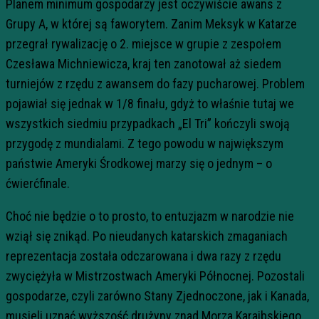
Planem minimum gospodarzy jest oczywiście awans z
Grupy A, w której są faworytem. Zanim Meksyk w Katarze
przegrał rywalizację o 2. miejsce w grupie z zespołem
Czesława Michniewicza, kraj ten zanotował aż siedem
turniejów z rzędu z awansem do fazy pucharowej. Problem
pojawiał się jednak w 1/8 finału, gdyż to właśnie tutaj we
wszystkich siedmiu przypadkach „El Tri” kończyli swoją
przygodę z mundialami. Z tego powodu w największym
państwie Ameryki Środkowej marzy się o jednym – o
ćwierćfinale.
Choć nie będzie o to prosto, to entuzjazm w narodzie nie
wziął się znikąd. Po nieudanych katarskich zmaganiach
reprezentacja została odczarowana i dwa razy z rzędu
zwyciężyła w Mistrzostwach Ameryki Północnej. Pozostali
gospodarze, czyli zarówno Stany Zjednoczone, jak i Kanada,
musieli uznać wyższość drużyny znad Morza Karaibskiego.