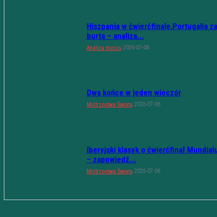
Hiszpania w ćwierćfinale,Portugalia z
burtą – analiza...
2026-07-06
Analiza meczu
Dwa końce w jeden wieczór
2026-07-06
Mistrzostwa Świata
Iberyjski klasyk o ćwierćfinał Mundial
– zapowiedź...
2026-07-06
Mistrzostwa Świata