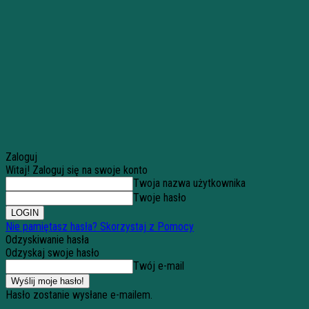
Zaloguj
Witaj! Zaloguj się na swoje konto
Twoja nazwa użytkownika
Twoje hasło
Nie pamiętasz hasła? Skorzystaj z Pomocy
Odzyskiwanie hasła
Odzyskaj swoje hasło
Twój e-mail
Hasło zostanie wysłane e-mailem.