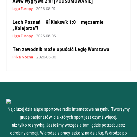
Awiw wygrywa 2:0! [PODSUMOWANIE]
Liga Europy
2026-08-07
Lech Poznań – KÍ Klaksvík 1:0 – męczarnie
„Kolejorza”!
Liga Europy
2026-08-06
Ten zawodnik może opuścić Legię Warszawa
Piłka Nożna
2026-08-06
Najdłużej działające sportowe radio internetowe na rynku. Tworzymy
grupę pasjonatów, dla których sport jest czymś więcej,
niż tylko rozrywką. Jesteśmy wszędzie tam, gdzie potrzebujesz
odrobiny emocji. W drodze z pracy, szkoły, na działkę. W drodze po